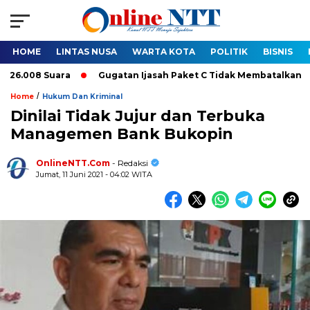
HOME
LINTAS NUSA
WARTA KOTA
POLITIK
BISNIS
008 Suara
Gugatan Ijasah Paket C Tidak Membatalkan Pelantik
/
Home
Hukum Dan Kriminal
Dinilai Tidak Jujur dan Terbuka
Managemen Bank Bukopin
OnlineNTT.Com
- Redaksi
Jumat, 11 Juni 2021 - 04:02 WITA