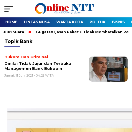
HOME
LINTAS NUSA
WARTA KOTA
POLITIK
BISNIS
 Suara
Gugatan Ijasah Paket C Tidak Membatalkan Pelantikan 
Topik
Bank
Hukum Dan Kriminal
Dinilai Tidak Jujur dan Terbuka
Managemen Bank Bukopin
Jumat, 11 Juni 2021 - 04:02 WITA