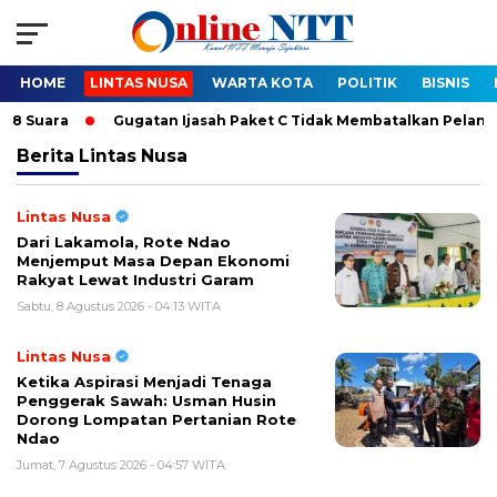
HOME
LINTAS NUSA
WARTA KOTA
POLITIK
BISNIS
ara
Gugatan Ijasah Paket C Tidak Membatalkan Pelantikan Bu
Berita
Lintas Nusa
Lintas Nusa
Dari Lakamola, Rote Ndao
Menjemput Masa Depan Ekonomi
Rakyat Lewat Industri Garam
Sabtu, 8 Agustus 2026 - 04:13 WITA
Lintas Nusa
Ketika Aspirasi Menjadi Tenaga
Penggerak Sawah: Usman Husin
Dorong Lompatan Pertanian Rote
Ndao
Jumat, 7 Agustus 2026 - 04:57 WITA