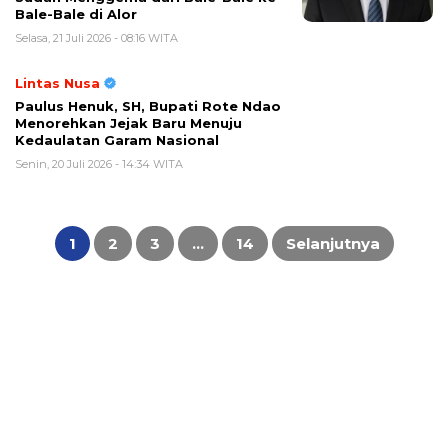
Bale-Bale di Alor
Selasa, 21 Juli 2026 - 08:16 WITA
Lintas Nusa
Paulus Henuk, SH, Bupati Rote Ndao
Menorehkan Jejak Baru Menuju
Kedaulatan Garam Nasional
Senin, 20 Juli 2026 - 14:34 WITA
Paginasi
pos
1
2
3
…
14
Selanjutnya