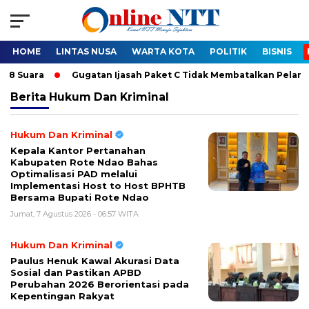
HOME
LINTAS NUSA
WARTA KOTA
POLITIK
BISNIS
ara
Gugatan Ijasah Paket C Tidak Membatalkan Pelantikan Bu
Berita
Hukum Dan Kriminal
Hukum Dan Kriminal
Kepala Kantor Pertanahan
Kabupaten Rote Ndao Bahas
Optimalisasi PAD melalui
Implementasi Host to Host BPHTB
Bersama Bupati Rote Ndao
Jumat, 7 Agustus 2026 - 06:57 WITA
Hukum Dan Kriminal
Paulus Henuk Kawal Akurasi Data
Sosial dan Pastikan APBD
Perubahan 2026 Berorientasi pada
Kepentingan Rakyat