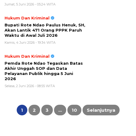
Jumat, 5 Juni 2026 - 05:24 WITA
Hukum Dan Kriminal
Bupati Rote Ndao Paulus Henuk, SH,
Akan Lantik 471 Orang PPPK Paruh
Waktu di Awal Juli 2026
Kamis, 4 Juni 2026 - 19:34 WITA
Hukum Dan Kriminal
Pemda Rote Ndao Tegaskan Batas
Akhir Unggah SOP dan Data
Pelayanan Publik hingga 5 Juni
2026
Selasa, 2 Juni 2026 - 08:55 WITA
Paginasi
pos
1
2
3
…
10
Selanjutnya