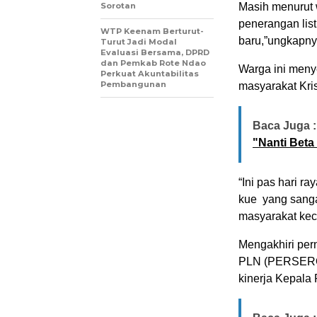
Sorotan
Masih menurut 
penerangan lis
WTP Keenam Berturut-
baru,”ungkapny
Turut Jadi Modal
Evaluasi Bersama, DPRD
dan Pemkab Rote Ndao
Warga ini meny
Perkuat Akuntabilitas
Pembangunan
masyarakat Kris
Baca Juga :
"Nanti Beta
“Ini pas hari 
kue yang sangat
masyarakat kece
Mengakhiri per
PLN (PERSERO
kinerja Kepala