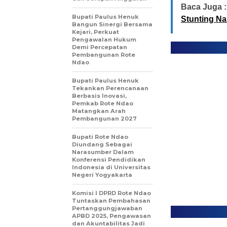
Baca Juga :
Bupati Paulus Henuk
Stunting Na
Bangun Sinergi Bersama
Kejari, Perkuat
Pengawalan Hukum
Demi Percepatan
Pembangunan Rote
Ndao
Bupati Paulus Henuk
Tekankan Perencanaan
Berbasis Inovasi,
Pemkab Rote Ndao
Matangkan Arah
Pembangunan 2027
Bupati Rote Ndao
Diundang Sebagai
Narasumber Dalam
Konferensi Pendidikan
Indonesia di Universitas
Negeri Yogyakarta
Komisi I DPRD Rote Ndao
Tuntaskan Pembahasan
Pertanggungjawaban
APBD 2025, Pengawasan
dan Akuntabilitas Jadi