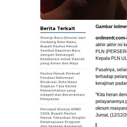
Gambar istim
Berita Terkait
onlinentt.com
Sinergi Baru Dimulai dari
Gerbang Rote Ndao,
akhir akhir ini
Bupati Paulus Henuk
Sambut Kapolres Baru
PLN (PERSERO
dengan Semangat
Kepala PLN UL
Kolaborasi untuk Daerah
yang Aman dan Maju
Pasalnya, selai
Paulus Henuk Perkuat
terhadap pelan
Fondasi Reformasi
Birokrasi, Rote Ndao
kerajinan pada
Siapkan Tata Kelola
Pemerintahan yang
“Kita heran de
Adaptif dan Berorientasi
Pelayanan
pelayanannya 
oknum masyara
Percepat Kinerja APBD
2026, Bupati Paulus
Jumat, (12/12/
Henuk Tekankan Disiplin
Pelaksanaan Program
dan Serapan Anggaran