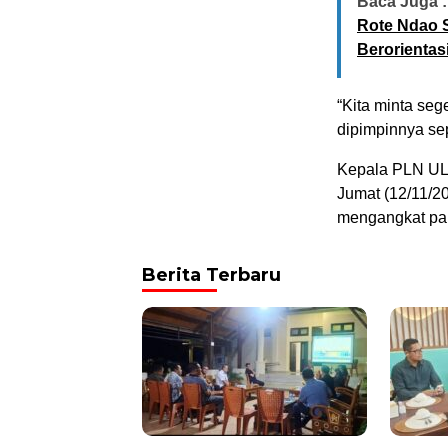
Baca Juga :
Rote Ndao S
Berorientas
“Kita minta se
dipimpinnya sepe
Kepala PLN ULP
Jumat (12/11/2
mengangkat pan
Berita Terbaru