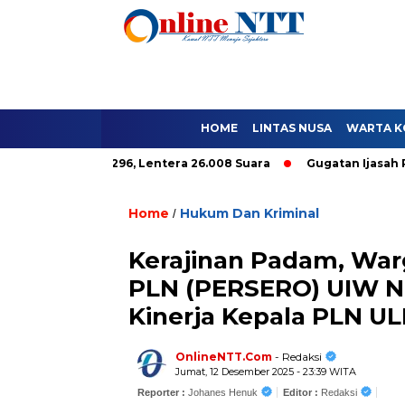
HOME
LINTAS NUSA
WARTA K
ole Hanya 9.296, Lentera 26.008 Suara
Gugatan Ijasah Paket C
Home
Hukum Dan Kriminal
/
Kerajinan Padam, War
PLN (PERSERO) UIW N
Kinerja Kepala PLN U
OnlineNTT.Com
- Redaksi
Jumat, 12 Desember 2025 - 23:39 WITA
Reporter :
Johanes Henuk
Editor :
Redaksi