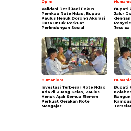
Opini
Humani
Validasi Desil Jadi Fokus
Bupati 
Pemkab Rote Ndao, Bupati
Jalur D
Paulus Henuk Dorong Akurasi
dengan
Data untuk Perkuat
Penyele
Perlindungan Sosial
Jessica
Humaniora
Humani
Investasi Terbesar Rote Ndao
Bupati 
Ada di Ruang Kelas, Paulus
Kolabor
Henuk Ajak Semua Elemen
Bangun 
Perkuat Gerakan Rote
Kampus 
Mengajar
Tersela