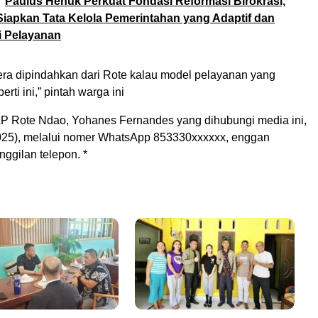
Paulus Henuk Perkuat Fondasi Reformasi Birokrasi,
iapkan Tata Kelola Pemerintahan yang Adaptif dan
i Pelayanan
gera dipindahkan dari Rote kalau model pelayanan yang
rti ini,” pintah warga ini
 Rote Ndao, Yohanes Fernandes yang dihubungi media ini,
025), melalui nomer WhatsApp 853330xxxxxx, enggan
ggilan telepon. *