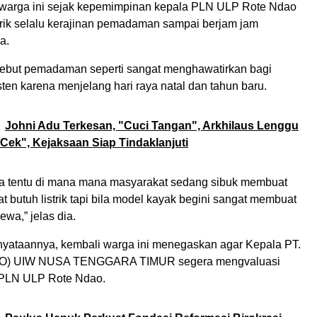
warga ini sejak kepemimpinan kepala PLN ULP Rote Ndao
trik selalu kerajinan pemadaman sampai berjam jam
a.
ebut pemadaman seperti sangat menghawatirkan bagi
ten karena menjelang hari raya natal dan tahun baru.
Johni Adu Terkesan, "Cuci Tangan", Arkhilaus Lenggu
 Cek", Kejaksaan Siap Tindaklanjuti
raya tentu di mana mana masyarakat sedang sibuk membuat
 butuh listrik tapi bila model kayak begini sangat membuat
wa,” jelas dia.
nyataannya, kembali warga ini menegaskan agar Kepala PT.
) UIW NUSA TENGGARA TIMUR segera mengvaluasi
 PLN ULP Rote Ndao.