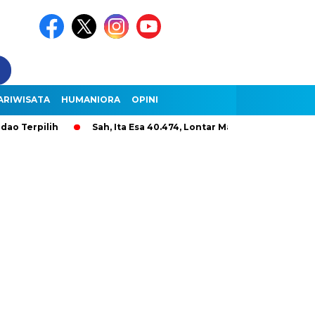
ARIWISATA
HUMANIORA
OPINI
pilih
Sah, Ita Esa 40.474, Lontar Malole Hanya 9.296, Lenter