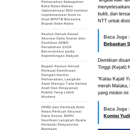
Pertanahan Kabupaten
Rote Ndao Bahas
menyelesaikan/
Optimalisasi PAD melalui
bukti, dan ters
Implementasi Host to
Host BPHTB Bersama
NTT untuk disi
Bupati Rote Ndao
Paulus Henuk Kawal
Baca Juga :
Akurasi Data Sosial dan
Pastikan APBD
Bebaskan S
Perubahan 2026
Berorientasi pada
Kepentingan Rakyat
Demikian disam
Bupati Paulus Henuk
Tinggi (Kejati)
Perkuat Kemitraan
Dengan Kantor
“Kalau Kajati Y
Pertanahan, Langkah
Awal Menuju Tata Kelola
merah Malaka, L
Aset Dan Pelayanan
Publik Yang Lebih
yang miskin ini
Modern
DPRD dan Pemkab Rote
Baca Juga :
Ndao Perkuat Akurasi
Komisi Yudi
Data Sosial, RDPU
Hasilkan Langkah Nyata
Perbaiki Penyaluran
Bantuan