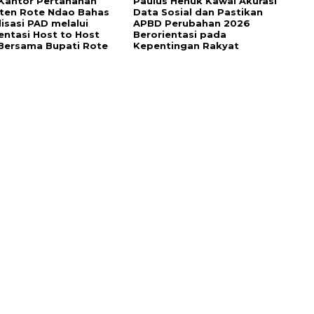
Kantor Pertanahan
Paulus Henuk Kawal Akurasi
ten Rote Ndao Bahas
Data Sosial dan Pastikan
isasi PAD melalui
APBD Perubahan 2026
ntasi Host to Host
Berorientasi pada
Bersama Bupati Rote
Kepentingan Rakyat