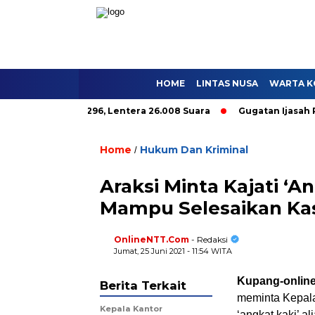
HOME
LINTAS NUSA
WARTA K
alole Hanya 9.296, Lentera 26.008 Suara
Gugatan Ijasah Paket
Home
Hukum Dan Kriminal
/
Araksi Minta Kajati ‘A
Mampu Selesaikan Ka
OnlineNTT.Com
- Redaksi
Jumat, 25 Juni 2021 - 11:54 WITA
Kupang-online
Berita Terkait
meminta Kepala
Kepala Kantor
‘angkat kaki’ a