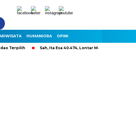
ARIWISATA
HUMANIORA
OPINI
erpilih
Sah, Ita Esa 40.474, Lontar Malole Hanya 9.296, Lent