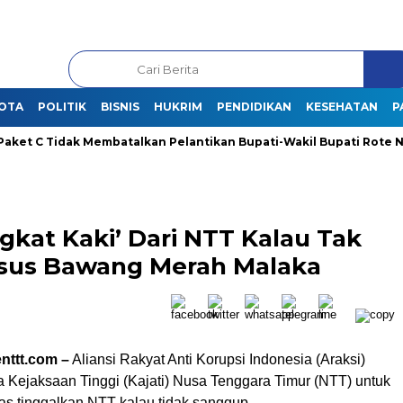
OTA
POLITIK
BISNIS
HUKRIM
PENDIDIKAN
KESEHATAN
P
 C Tidak Membatalkan Pelantikan Bupati-Wakil Bupati Rote Ndao T
ngkat Kaki’ Dari NTT Kalau Tak
sus Bawang Merah Malaka
nttt.com –
Aliansi Rakyat Anti Korupsi Indonesia (Araksi)
 Kejaksaan Tinggi (Kajati) Nusa Tenggara Timur (NTT) untuk
lias tinggalkan NTT kalau tidak sanggup