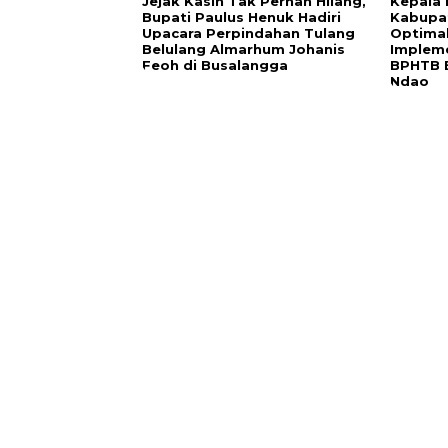
Jejak Kasih Tak Pernah Hilang,
Kepala 
Bupati Paulus Henuk Hadiri
Kabupa
Upacara Perpindahan Tulang
Optimal
Belulang Almarhum Johanis
Impleme
Feoh di Busalangga
BPHTB 
Ndao