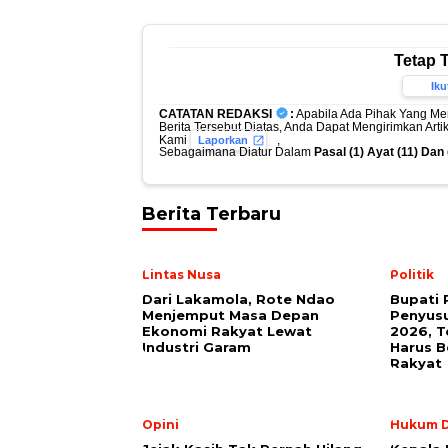
Tetap 
Iku
CATATAN REDAKSI
:
Apabila Ada Pihak Yang Me
Berita Tersebut Diatas, Anda Dapat Mengirimkan Art
Kami
,
Laporkan
Sebagaimana Diatur Dalam
Pasal (1) Ayat (11) Da
Berita Terbaru
Lintas Nusa
Politik
Dari Lakamola, Rote Ndao
Bupati 
Menjemput Masa Depan
Penyus
Ekonomi Rakyat Lewat
2026, 
Industri Garam
Harus 
Rakyat
Opini
Hukum D