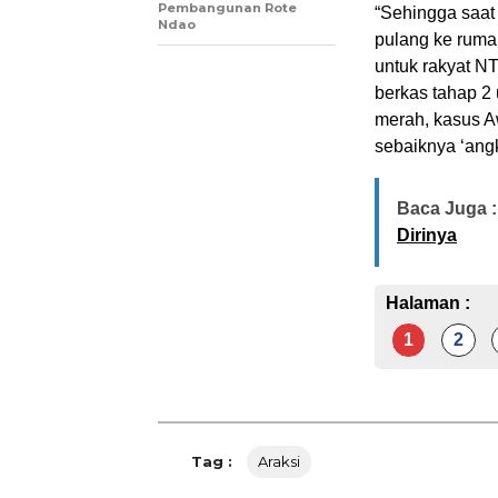
Pembangunan Rote
“Sehingga saat 
Ndao
pulang ke rumah
untuk rakyat NT
berkas tahap 2 
merah, kasus A
sebaiknya ‘angka
Baca Juga :
Dirinya
Halaman :
1
2
Tag :
Araksi