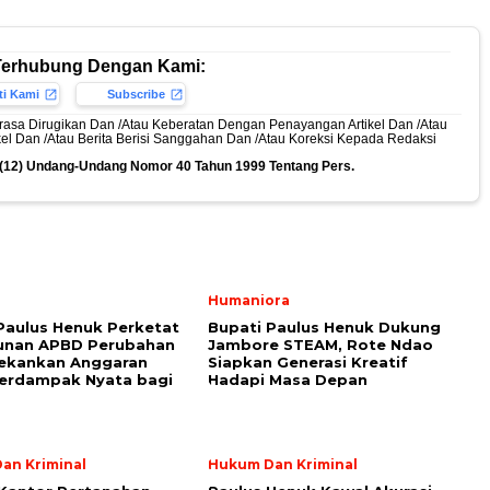
Terhubung Dengan Kami:
ti Kami
Subscribe
rasa Dirugikan Dan /Atau Keberatan Dengan Penayangan Artikel Dan /Atau
ikel Dan /Atau Berita Berisi Sanggahan Dan /Atau Koreksi Kepada Redaksi
n (12) Undang-Undang Nomor 40 Tahun 1999 Tentang Pers.
Humaniora
Paulus Henuk Perketat
Bupati Paulus Henuk Dukung
unan APBD Perubahan
Jambore STEAM, Rote Ndao
Tekankan Anggaran
Siapkan Generasi Kreatif
Berdampak Nyata bagi
Hadapi Masa Depan
an Kriminal
Hukum Dan Kriminal