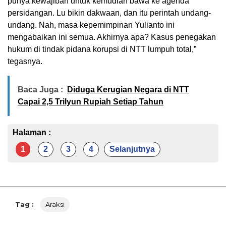
punya kewajiban untuk kemudian bawa ke agenda
persidangan. Lu bikin dakwaan, dan itu perintah undang-
undang. Nah, masa kepemimpinan Yulianto ini
mengabaikan ini semua. Akhirnya apa? Kasus penegakan
hukum di tindak pidana korupsi di NTT lumpuh total,”
tegasnya.
Baca Juga :
Diduga Kerugian Negara di NTT
Capai 2,5 Trilyun Rupiah Setiap Tahun
Halaman :
1
2
3
4
Selanjutnya
Tag :
Araksi