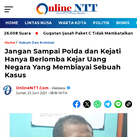
HOME
LINTAS NUSA
WARTA KOTA
POLITIK
BISNIS
008 Suara
Gugatan Ijasah Paket C Tidak Membatalkan Pelantik
/
Home
Hukum Dan Kriminal
Jangan Sampai Polda dan Kejati
Hanya Berlomba Kejar Uang
Negara Yang Membiayai Sebuah
Kasus
OnlineNTT.Com
- Redaksi
Jumat, 25 Juni 2021 - 08:18 WITA