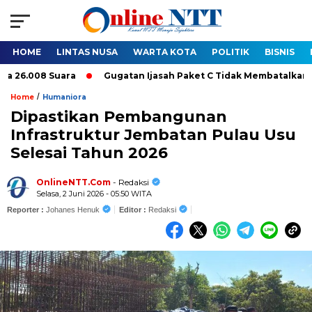
HOME
LINTAS NUSA
WARTA KOTA
POLITIK
BISNIS
.008 Suara
Gugatan Ijasah Paket C Tidak Membatalkan Pelanti
/
Home
Humaniora
Dipastikan Pembangunan
Infrastruktur Jembatan Pulau Usu
Selesai Tahun 2026
OnlineNTT.Com
- Redaksi
Selasa, 2 Juni 2026 - 05:50 WITA
Reporter :
Johanes Henuk
Editor :
Redaksi