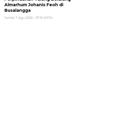
Almarhum Johanis Feoh di
Busalangga
Jumat, 7 Agu 2026 - 07:15 WITA