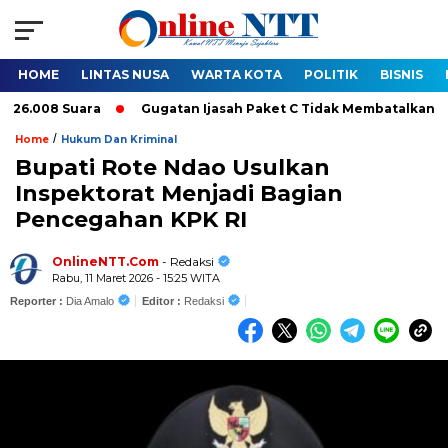
HOME
LINTAS NUSA
WARTA KOTA
POLITIK
BISNIS
008 Suara
Gugatan Ijasah Paket C Tidak Membatalkan Pelantik
/
Home
Hukum Dan Kriminal
Bupati Rote Ndao Usulkan
Inspektorat Menjadi Bagian
Pencegahan KPK RI
OnlineNTT.Com
- Redaksi
Rabu, 11 Maret 2026 - 15:25 WITA
Reporter :
Dia Amalo
Editor :
Redaksi