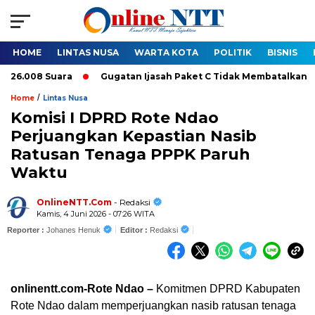
HOME
LINTAS NUSA
WARTA KOTA
POLITIK
BISNIS
6.008 Suara
Gugatan Ijasah Paket C Tidak Membatalkan Pelant
/
Home
Lintas Nusa
Komisi I DPRD Rote Ndao
Perjuangkan Kepastian Nasib
Ratusan Tenaga PPPK Paruh
Waktu
OnlineNTT.Com
- Redaksi
Kamis, 4 Juni 2026 - 07:26 WITA
Reporter :
Johanes Henuk
Editor :
Redaksi
onlinentt.com-Rote Ndao –
Komitmen DPRD Kabupaten
Rote Ndao dalam memperjuangkan nasib ratusan tenaga