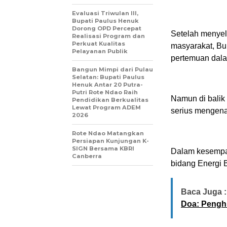
Evaluasi Triwulan III,
Bupati Paulus Henuk
Dorong OPD Percepat
Setelah menye
Realisasi Program dan
Perkuat Kualitas
masyarakat, Bu
Pelayanan Publik
pertemuan dala
Bangun Mimpi dari Pulau
Selatan: Bupati Paulus
Henuk Antar 20 Putra-
Putri Rote Ndao Raih
Namun di balik
Pendidikan Berkualitas
Lewat Program ADEM
serius mengen
2026
Rote Ndao Matangkan
Persiapan Kunjungan K-
SIGN Bersama KBRI
Dalam kesempat
Canberra
bidang Energi 
Baca Juga :
Doa: Pengh