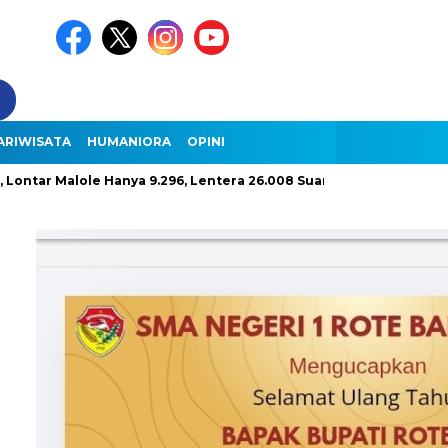
ARIWISATA
HUMANIORA
OPINI
 Malole Hanya 9.296, Lentera 26.008 Suara
Gugatan Ijasah Pak