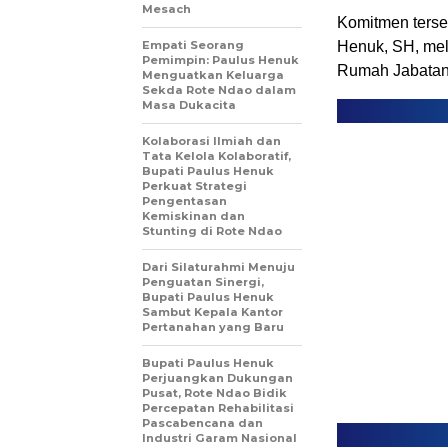
Mesach
Komitmen terse
Empati Seorang
Henuk, SH, mela
Pemimpin: Paulus Henuk
Rumah Jabatan 
Menguatkan Keluarga
Sekda Rote Ndao dalam
Masa Dukacita
Kolaborasi Ilmiah dan
Tata Kelola Kolaboratif,
Bupati Paulus Henuk
Perkuat Strategi
Pengentasan
Kemiskinan dan
Stunting di Rote Ndao
Dari Silaturahmi Menuju
Penguatan Sinergi,
Bupati Paulus Henuk
Sambut Kepala Kantor
Pertanahan yang Baru
Bupati Paulus Henuk
Perjuangkan Dukungan
Pusat, Rote Ndao Bidik
Percepatan Rehabilitasi
Pascabencana dan
Industri Garam Nasional