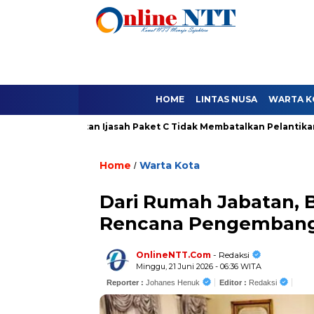
HOME
LINTAS NUSA
WARTA K
Gugatan Ijasah Paket C Tidak Membatalkan Pelantikan Bupati-
Home
Warta Kota
/
Dari Rumah Jabatan, 
Rencana Pengembanga
OnlineNTT.Com
- Redaksi
Minggu, 21 Juni 2026 - 06:36 WITA
Reporter :
Johanes Henuk
Editor :
Redaksi