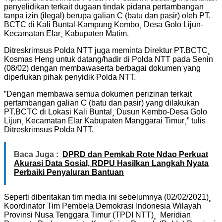
penyelidikan terkait dugaan tindak pidana pertambangan
tanpa izin (ilegal) berupa galian C (batu dan pasir) oleh PT.
BCTC di Kali Buntal-Kampung Kembo¸ Desa Golo Lijun-
Kecamatan Elar¸ Kabupaten Matim.
Ditreskrimsus Polda NTT juga meminta Direktur PT.BCTC¸
Kosmas Heng untuk datang/hadir di Polda NTT pada Senin
(08/02) dengan membawaserta berbagai dokumen yang
diperlukan pihak penyidik Polda NTT.
”Dengan membawa semua dokumen perizinan terkait
pertambangan galian C (batu dan pasir) yang dilakukan
PT.BCTC di Lokasi Kali Buntal¸ Dusun Kembo-Desa Golo
Lijun¸ Kecamatan Elar Kabupaten Manggarai Timur¸” tulis
Ditreskrimsus Polda NTT.
Baca Juga :
DPRD dan Pemkab Rote Ndao Perkuat
Akurasi Data Sosial, RDPU Hasilkan Langkah Nyata
Perbaiki Penyaluran Bantuan
Seperti diberitakan tim media ini sebelumnya (02/02/2021)¸
Koordinator Tim Pembela Demokrasi Indonesia Wilayah
Provinsi Nusa Tenggara Timur (TPDI NTT)¸ Meridian