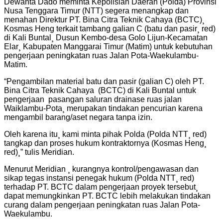
Dewanta Dado meminta Kepolisian Daerah (Polda) Provinsi
Nusa Tenggara Timur (NTT) segera menangkap dan
menahan Direktur PT. Bina Citra Teknik Cahaya (BCTC)¸
Kosmas Heng terkait tambang galian C (batu dan pasir¸ red)
di Kali Buntal¸ Dusun Kembo-desa Golo Lijun-Kecamatan
Elar¸ Kabupaten Manggarai Timur (Matim) untuk kebutuhan
pengerjaan peningkatan ruas Jalan Pota-Waekulambu-
Matim.
“Pengambilan material batu dan pasir (galian C) oleh PT.
Bina Citra Teknik Cahaya (BCTC) di Kali Buntal untuk
pengerjaan pasangan saluran drainase ruas jalan
Waiklambu-Pota¸ merupakan tindakan pencurian karena
mengambil barang/aset negara tanpa izin.
Oleh karena itu¸ kami minta pihak Polda (Polda NTT¸ red)
tangkap dan proses hukum kontraktornya (Kosmas Heng¸
red)¸” tulis Meridian.
Menurut Meridian ¸ kurangnya kontrol/pengawasan dan
sikap tegas instansi penegak hukum (Polda NTT¸ red)
terhadap PT. BCTC dalam pengerjaan proyek tersebut¸
dapat memungkinkan PT. BCTC lebih melakukan tindakan
curang dalam pengerjaan peningkatan ruas Jalan Pota-
Waekulambu.