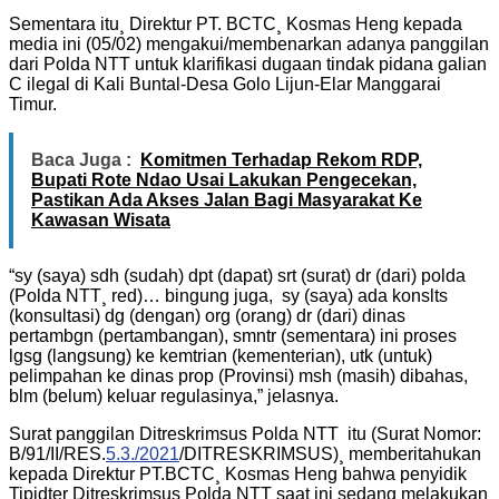
Sementara itu¸ Direktur PT. BCTC¸ Kosmas Heng kepada
media ini (05/02) mengakui/membenarkan adanya panggilan
dari Polda NTT untuk klarifikasi dugaan tindak pidana galian
C ilegal di Kali Buntal-Desa Golo Lijun-Elar Manggarai
Timur.
Baca Juga :
Komitmen Terhadap Rekom RDP,
Bupati Rote Ndao Usai Lakukan Pengecekan,
Pastikan Ada Akses Jalan Bagi Masyarakat Ke
Kawasan Wisata
“sy (saya) sdh (sudah) dpt (dapat) srt (surat) dr (dari) polda
(Polda NTT¸ red)… bingung juga, sy (saya) ada konslts
(konsultasi) dg (dengan) org (orang) dr (dari) dinas
pertambgn (pertambangan), smntr (sementara) ini proses
lgsg (langsung) ke kemtrian (kementerian), utk (untuk)
pelimpahan ke dinas prop (Provinsi) msh (masih) dibahas,
blm (belum) keluar regulasinya,” jelasnya.
Surat panggilan Ditreskrimsus Polda NTT itu (Surat Nomor:
B/91/II/RES.
5.3./2021
/DITRESKRIMSUS)¸ memberitahukan
kepada Direktur PT.BCTC¸ Kosmas Heng bahwa penyidik
Tipidter Ditreskrimsus Polda NTT saat ini sedang melakukan