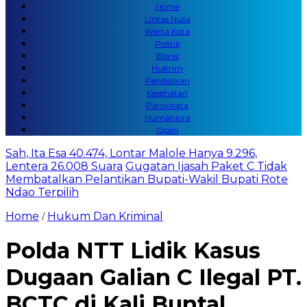
Home
Lintas Nusa
Warta Kota
Politik
Bisnis
HuKrim
Pendidikan
Kesehatan
Pariwisata
Humaniora
Opini
Sah, Ita Esa 40.474, Lontar Malole Hanya 9.296,
Lentera 26.008 Suara
Gugatan Ijasah Paket C Tidak
Membatalkan Pelantikan Bupati-Wakil Bupati Rote
Ndao Terpilih
Home
Hukum Dan Kriminal
/
Polda NTT Lidik Kasus
Dugaan Galian C Ilegal PT.
BCTC di Kali Buntal