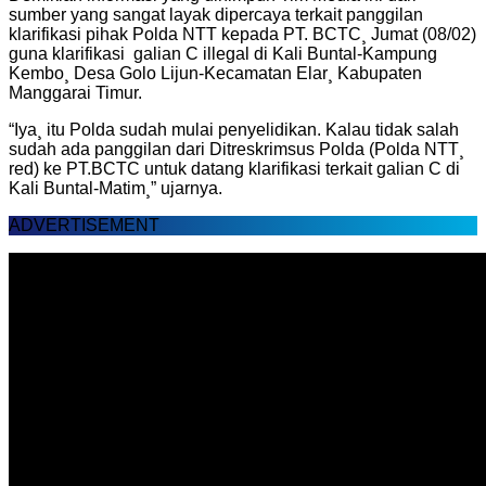
sumber yang sangat layak dipercaya terkait panggilan
klarifikasi pihak Polda NTT kepada PT. BCTC¸ Jumat (08/02)
guna klarifikasi galian C illegal di Kali Buntal-Kampung
Kembo¸ Desa Golo Lijun-Kecamatan Elar¸ Kabupaten
Manggarai Timur.
“Iya¸ itu Polda sudah mulai penyelidikan. Kalau tidak salah
sudah ada panggilan dari Ditreskrimsus Polda (Polda NTT¸
red) ke PT.BCTC untuk datang klarifikasi terkait galian C di
Kali Buntal-Matim¸” ujarnya.
ADVERTISEMENT