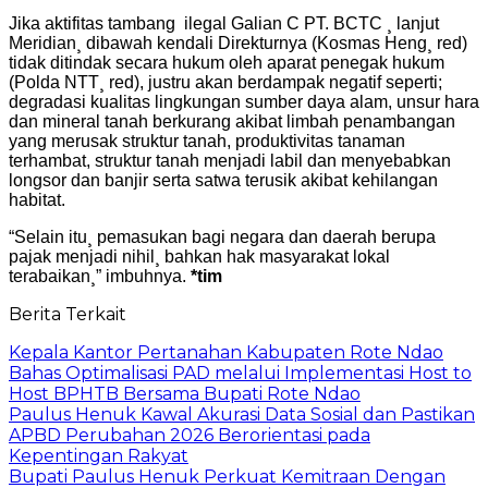
Jika aktifitas tambang ilegal Galian C PT. BCTC ¸ lanjut
Meridian¸ dibawah kendali Direkturnya (Kosmas Heng¸ red)
tidak ditindak secara hukum oleh aparat penegak hukum
(Polda NTT¸ red), justru akan berdampak negatif seperti;
degradasi kualitas lingkungan sumber daya alam, unsur hara
dan mineral tanah berkurang akibat limbah penambangan
yang merusak struktur tanah, produktivitas tanaman
terhambat, struktur tanah menjadi labil dan menyebabkan
longsor dan banjir serta satwa terusik akibat kehilangan
habitat.
“Selain itu¸ pemasukan bagi negara dan daerah berupa
pajak menjadi nihil¸ bahkan hak masyarakat lokal
terabaikan¸” imbuhnya.
*tim
Berita Terkait
Kepala Kantor Pertanahan Kabupaten Rote Ndao
Bahas Optimalisasi PAD melalui Implementasi Host to
Host BPHTB Bersama Bupati Rote Ndao
Paulus Henuk Kawal Akurasi Data Sosial dan Pastikan
APBD Perubahan 2026 Berorientasi pada
Kepentingan Rakyat
Bupati Paulus Henuk Perkuat Kemitraan Dengan