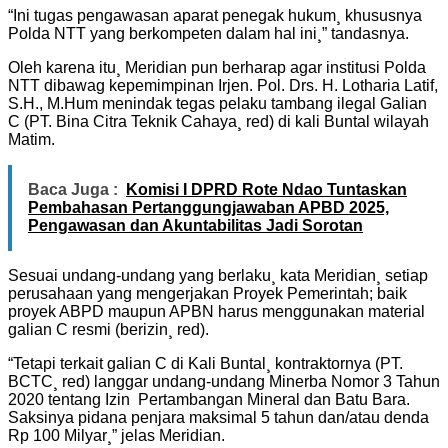
“Ini tugas pengawasan aparat penegak hukum¸ khususnya
Polda NTT yang berkompeten dalam hal ini¸” tandasnya.
Oleh karena itu¸ Meridian pun berharap agar institusi Polda
NTT dibawag kepemimpinan Irjen. Pol. Drs. H. Lotharia Latif,
S.H., M.Hum menindak tegas pelaku tambang ilegal Galian
C (PT. Bina Citra Teknik Cahaya¸ red) di kali Buntal wilayah
Matim.
Baca Juga :
Komisi I DPRD Rote Ndao Tuntaskan
Pembahasan Pertanggungjawaban APBD 2025,
Pengawasan dan Akuntabilitas Jadi Sorotan
Sesuai undang-undang yang berlaku¸ kata Meridian¸ setiap
perusahaan yang mengerjakan Proyek Pemerintah; baik
proyek ABPD maupun APBN harus menggunakan material
galian C resmi (berizin¸ red).
“Tetapi terkait galian C di Kali Buntal¸ kontraktornya (PT.
BCTC¸ red) langgar undang-undang Minerba Nomor 3 Tahun
2020 tentang Izin Pertambangan Mineral dan Batu Bara.
Saksinya pidana penjara maksimal 5 tahun dan/atau denda
Rp 100 Milyar¸” jelas Meridian.