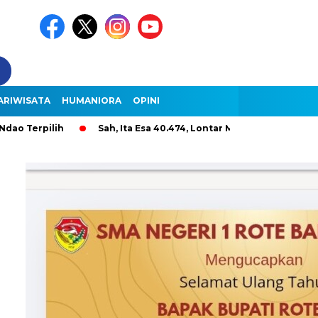
ARIWISATA
HUMANIORA
OPINI
ilih
Sah, Ita Esa 40.474, Lontar Malole Hanya 9.296, Lentera