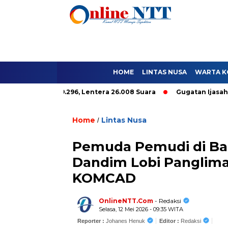
HOME
LINTAS NUSA
WARTA K
le Hanya 9.296, Lentera 26.008 Suara
Gugatan Ijasah Paket C 
Home
Lintas Nusa
/
Pemuda Pemudi di Bat
Dandim Lobi Panglim
KOMCAD
OnlineNTT.Com
- Redaksi
Selasa, 12 Mei 2026 - 09:35 WITA
Reporter :
Johanes Henuk
Editor :
Redaksi