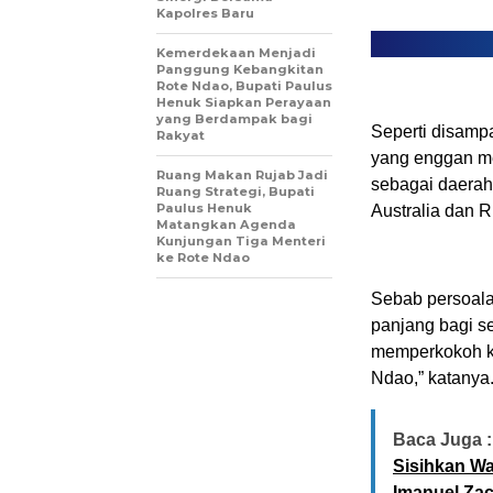
Kapolres Baru
Kemerdekaan Menjadi
Panggung Kebangkitan
Rote Ndao, Bupati Paulus
Henuk Siapkan Perayaan
yang Berdampak bagi
Seperti disamp
Rakyat
yang enggan m
Ruang Makan Rujab Jadi
sebagai daerah
Ruang Strategi, Bupati
Paulus Henuk
Australia dan 
Matangkan Agenda
Kunjungan Tiga Menteri
ke Rote Ndao
Sebab persoala
panjang bagi se
memperkokoh ke
Ndao,” katanya
Baca Juga :
Sisihkan Wa
Imanuel Zac