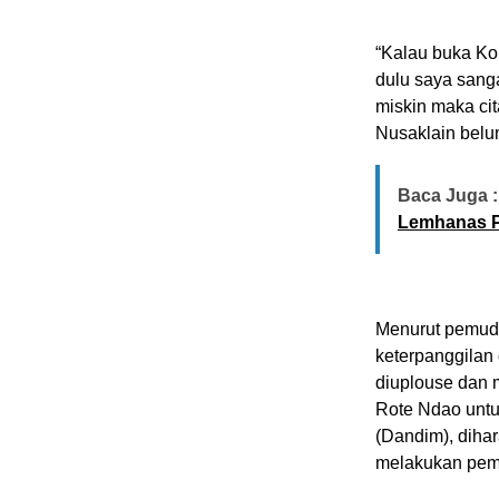
“Kalau buka Ko
dulu saya sang
miskin maka cit
Nusaklain belu
Baca Juga :
Lemhanas P
Menurut pemuda
keterpanggilan
diuplouse dan 
Rote Ndao untuk
(Dandim), diha
melakukan pem