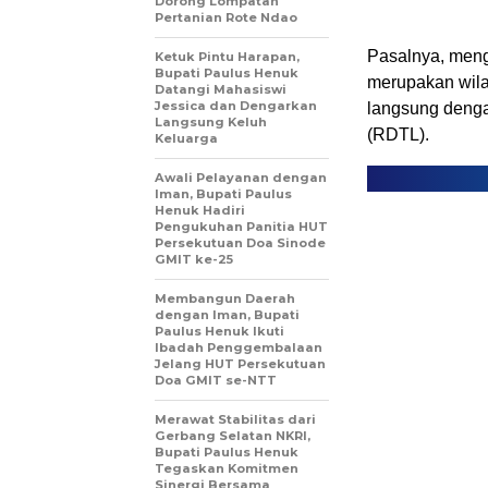
Dorong Lompatan
Pertanian Rote Ndao
Pasalnya, meng
Ketuk Pintu Harapan,
Bupati Paulus Henuk
merupakan wila
Datangi Mahasiswi
Jessica dan Dengarkan
langsung denga
Langsung Keluh
(RDTL).
Keluarga
Awali Pelayanan dengan
Iman, Bupati Paulus
Henuk Hadiri
Pengukuhan Panitia HUT
Persekutuan Doa Sinode
GMIT ke-25
Membangun Daerah
dengan Iman, Bupati
Paulus Henuk Ikuti
Ibadah Penggembalaan
Jelang HUT Persekutuan
Doa GMIT se-NTT
Merawat Stabilitas dari
Gerbang Selatan NKRI,
Bupati Paulus Henuk
Tegaskan Komitmen
Sinergi Bersama