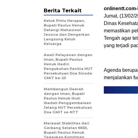
onlinentt.com
Berita Terkait
Jumat, (13/02/
Ketuk Pintu Harapan,
Dinas Kesehata
Bupati Paulus Henuk
Datangi Mahasiswi
memastikan pe
Jessica dan Dengarkan
Tengah agar tet
Langsung Keluh
Keluarga
yang terjadi pad
Awali Pelayanan dengan
Iman, Bupati Paulus
Henuk Hadiri
Pengukuhan Panitia HUT
​Agenda berupa
Persekutuan Doa Sinode
menjalankan f
GMIT ke-25
Membangun Daerah
dengan Iman, Bupati
Paulus Henuk Ikuti
Ibadah Penggembalaan
Jelang HUT Persekutuan
Doa GMIT se-NTT
Merawat Stabilitas dari
Gerbang Selatan NKRI,
Bupati Paulus Henuk
Tegaskan Komitmen