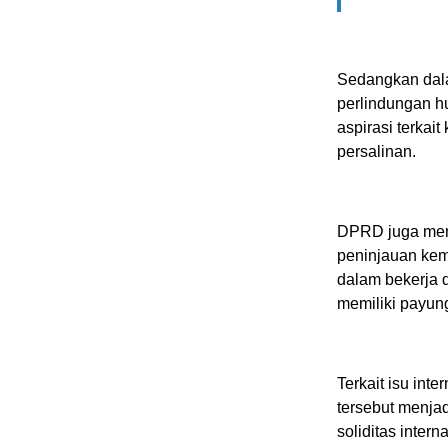
​Sedangkan dala
perlindungan 
aspirasi terkai
persalinan.
DPRD juga men
peninjauan kemb
dalam bekerja 
memiliki payun
​Terkait isu in
tersebut menja
soliditas intern