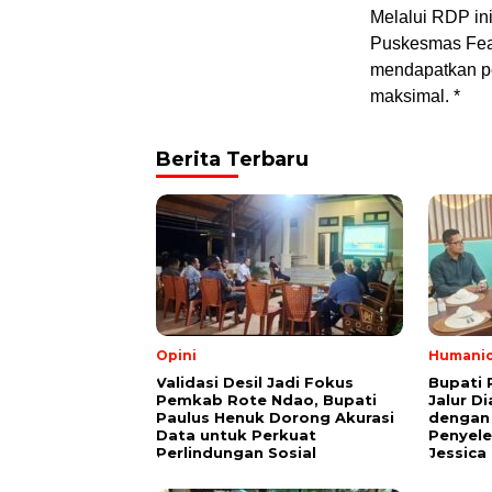
​Melalui RDP i
Puskesmas Fea
mendapatkan pe
maksimal. *
Berita Terbaru
Opini
Humani
Validasi Desil Jadi Fokus
Bupati 
Pemkab Rote Ndao, Bupati
Jalur D
Paulus Henuk Dorong Akurasi
dengan
Data untuk Perkuat
Penyele
Perlindungan Sosial
Jessica