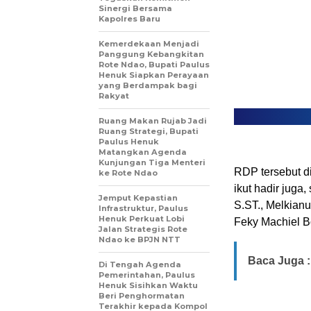
Sinergi Bersama
Kapolres Baru
Kemerdekaan Menjadi
Panggung Kebangkitan
Rote Ndao, Bupati Paulus
Henuk Siapkan Perayaan
yang Berdampak bagi
Rakyat
Ruang Makan Rujab Jadi
Ruang Strategi, Bupati
Paulus Henuk
Matangkan Agenda
Kunjungan Tiga Menteri
​RDP tersebut d
ke Rote Ndao
ikut hadir juga
Jemput Kepastian
S.ST., Melkianu
Infrastruktur, Paulus
Henuk Perkuat Lobi
Feky Machiel B
Jalan Strategis Rote
Ndao ke BPJN NTT
Baca Juga :
Di Tengah Agenda
Pemerintahan, Paulus
Henuk Sisihkan Waktu
Beri Penghormatan
Terakhir kepada Kompol