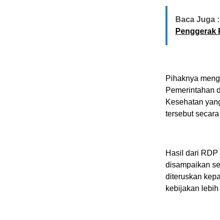
Baca Juga :
Penggerak 
Pihaknya menga
Pemerintahan d
Kesehatan yang
tersebut secara 
​Hasil dari RD
disampaikan s
diteruskan kep
kebijakan lebih 