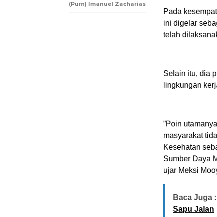
(Purn) Imanuel Zacharias
Pada kesempata
ini digelar seb
telah dilaksana
Selain itu, dia
lingkungan ker
​”Poin utamany
masyarakat tid
Kesehatan seb
Sumber Daya M
ujar Meksi Mooy
Baca Juga :
Sapu Jalan