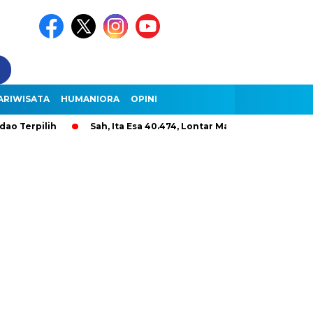
ARIWISATA
HUMANIORA
OPINI
rpilih
Sah, Ita Esa 40.474, Lontar Malole Hanya 9.296, Lent