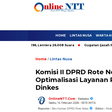
HOME
LINTAS NUSA
WARTA K
alole Hanya 9.296, Lentera 26.008 Suara
Gugatan Ijasah Paket 
Home
Lintas Nusa
/
Komisi II DPRD Rote 
Optimalisasi Layanan
Dinkes
OnlineNTT.Com
- Redaksi
Sabtu, 14 Februari 2026 - 00:15 WITA
Reporter :
Biro Humas DPRD Rote Ndao
Editor :
Reda