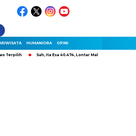
ARIWISATA
HUMANIORA
OPINI
lih
Sah, Ita Esa 40.474, Lontar Malole Hanya 9.296, Lentera 