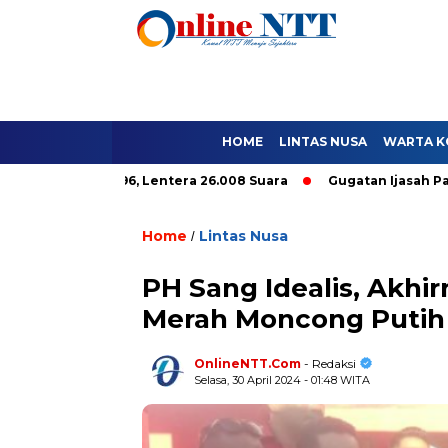
HOME
LINTAS NUSA
WARTA K
e Hanya 9.296, Lentera 26.008 Suara
Gugatan Ijasah Paket C T
Home
Lintas Nusa
/
PH Sang Idealis, Akhi
Merah Moncong Putih
OnlineNTT.Com
- Redaksi
Selasa, 30 April 2024 - 01:48 WITA