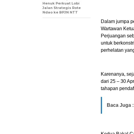
Henuk Perkuat Lobi
Jalan Strategis Rote
Ndao ke BPJN NTT
Dalam jumpa per
Wartawan Ketu
Perjuangan seba
untuk berkonst
perhelatan yan
Karenanya, sej
dari 25 – 30 A
tahapan pendaf
Baca Juga :
Kedua Bakal Ca