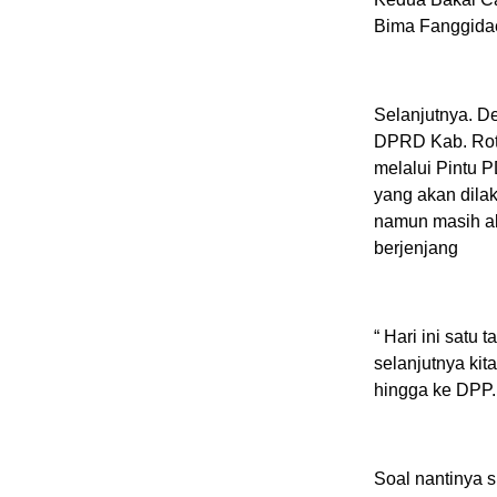
Bima Fanggidae
Selanjutnya. D
DPRD Kab. Rote
melalui Pintu P
yang akan dila
namun masih ak
berjenjang
“ Hari ini satu
selanjutnya kit
hingga ke DPP.
Soal nantinya s