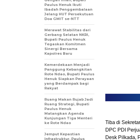
dengan Iman, Bupati
Paulus Henuk Ikuti
Ibadah Penggembalaan
Jelang HUT Persekutuan
Doa GMIT se-NTT
Merawat Stabilitas dari
Gerbang Selatan NKRI,
Bupati Paulus Henuk
Tegaskan Komitmen
Sinergi Bersama
Kapolres Baru
Kemerdekaan Menjadi
Panggung Kebangkitan
Rote Ndao, Bupati Paulus
Henuk Siapkan Perayaan
yang Berdampak bagi
Rakyat
Ruang Makan Rujab Jadi
Ruang Strategi, Bupati
Paulus Henuk
Matangkan Agenda
Kunjungan Tiga Menteri
Tiba di Sekret
ke Rote Ndao
DPC PDI Perju
Jemput Kepastian
Desk Pilkada, 
Infrastruktur, Paulus