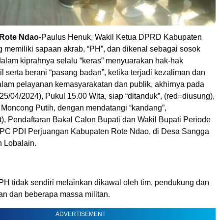
-Rote Ndao-
Paulus Henuk,
Wakil Ketua DPRD Kabupaten
 memiliki sapaan akrab, “PH”, dan dikenal sebagai sosok
 dalam kiprahnya selalu “keras” menyuarakan hak-hak
l serta berani “pasang badan”, ketika terjadi kezaliman dan
lam pelayanan kemasyarakatan dan publik, akhirnya pada
(25/04/2024), Pukul 15.00 Wita, siap “ditanduk”, (red=diusung),
Moncong Putih, dengan mendatangi “kandang”,
t), Pendaftaran Bakal Calon Bupati dan Wakil Bupati Periode
DPC PDI Perjuangan Kabupaten Rote Ndao, di Desa Sangga
 Lobalain.
PH tidak sendiri melainkan dikawal oleh tim, pendukung dan
an dan beberapa massa militan.
ADVERTISEMENT