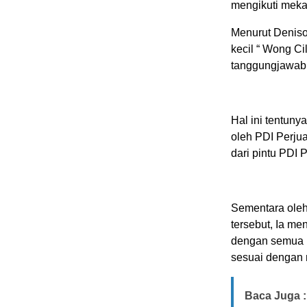
mengikuti meka
Menurut Denison
kecil “ Wong Ci
tanggungjawab 
Hal ini tentuny
oleh PDI Perju
dari pintu PDI 
Sementara ole
tersebut, Ia m
dengan semua P
sesuai dengan 
Baca Juga :