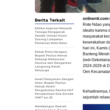
onlinentt.com
Berita Terkait
Rote Ndao yang
Ketika Aspirasi Menjadi
idealis karena
Tenaga Penggerak
Sawah: Usman Husin
masyarakat keci
Dorong Lompatan
keserakahan da
Pertanian Rote Ndao
hari ini, Kamis 
Ketuk Pintu Harapan,
Banteng Merah 
Bupati Paulus Henuk
Datangi Mahasiswi
(red=Sekretaria
Jessica dan Dengarkan
2024-2029 di 
Langsung Keluh
Keluarga
Oen Kecamatan
Awali Pelayanan dengan
Iman, Bupati Paulus
Henuk Hadiri
Pengukuhan Panitia HUT
Kehadirannya, 
Persekutuan Doa Sinode
sejumlah relaw
GMIT ke-25
Membangun Daerah