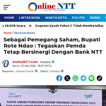
HOME
LINTAS NUSA
WARTA KOTA
POLITIK
BISNIS
008 Suara
Gugatan Ijasah Paket C Tidak Membatalkan Pelantik
/
Home
Ekonomi Bisnis
Sebagai Pemegang Saham, Bupati
Rote Ndao : Tegaskan Pemda
Tetap Bersinergi Dengan Bank NTT
OnlineNTT.Com
- Redaksi
Senin, 25 Mei 2026 - 18:47 WITA
Reporter :
Johanes Henuk
Editor :
Redaksi