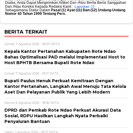
Diatas, Anda Dapat Mengirimkan Artikel Dan /Atau Berita Berisi Sanggahan
Dan /Atau Koreksi Kepada Redaksi Kami
,
Laporkan
Sebagaimana Diatur Dalam
Pasal (1) Ayat (11) Dan (12) Undang-Undang
Nomor 40 Tahun 1999 Tentang Pers.
BERITA TERKAIT
Jumat, 7 Agustus 2026 - 06:57 WITA
Kepala Kantor Pertanahan Kabupaten Rote Ndao
Bahas Optimalisasi PAD melalui Implementasi Host to
Host BPHTB Bersama Bupati Rote Ndao
Jumat, 7 Agustus 2026 - 05:11 WITA
Bupati Paulus Henuk Perkuat Kemitraan Dengan
Kantor Pertanahan, Langkah Awal Menuju Tata Kelola
Aset Dan Pelayanan Publik Yang Lebih Modern
Kamis, 6 Agustus 2026 - 18:56 WITA
DPRD dan Pemkab Rote Ndao Perkuat Akurasi Data
Sosial, RDPU Hasilkan Langkah Nyata Perbaiki
Penyaluran Bantuan
Sabtu, 1 Agustus 2026 - 06:17 WITA