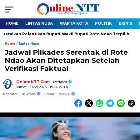
HOME
LINTAS NUSA
WARTA KOTA
POLITIK
BISNIS
an Pelantikan Bupati-Wakil Bupati Rote Ndao Terpilih
Sah,
/
Home
Lintas Nusa
Jadwal Pilkades Serentak di Rote
Ndao Akan Ditetapkan Setelah
Verifikasi Faktual
OnlineNTT.Com
- Redaksi
Jumat, 15 Mei 2026 - 15:24 WITA
Reporter :
Dis Amalo
Editor :
Redaksi