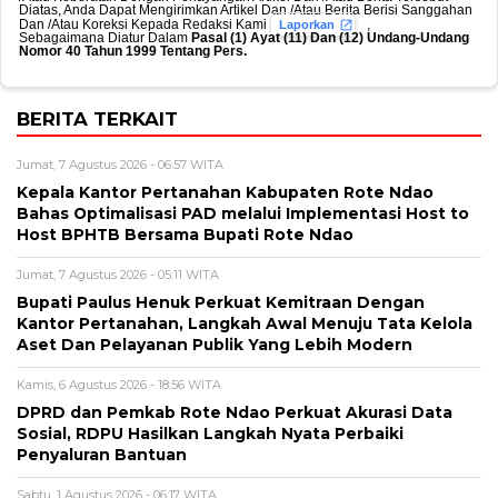
Diatas, Anda Dapat Mengirimkan Artikel Dan /Atau Berita Berisi Sanggahan
Dan /Atau Koreksi Kepada Redaksi Kami
,
Laporkan
Sebagaimana Diatur Dalam
Pasal (1) Ayat (11) Dan (12) Undang-Undang
Nomor 40 Tahun 1999 Tentang Pers.
BERITA TERKAIT
Jumat, 7 Agustus 2026 - 06:57 WITA
Kepala Kantor Pertanahan Kabupaten Rote Ndao
Bahas Optimalisasi PAD melalui Implementasi Host to
Host BPHTB Bersama Bupati Rote Ndao
Jumat, 7 Agustus 2026 - 05:11 WITA
Bupati Paulus Henuk Perkuat Kemitraan Dengan
Kantor Pertanahan, Langkah Awal Menuju Tata Kelola
Aset Dan Pelayanan Publik Yang Lebih Modern
Kamis, 6 Agustus 2026 - 18:56 WITA
DPRD dan Pemkab Rote Ndao Perkuat Akurasi Data
Sosial, RDPU Hasilkan Langkah Nyata Perbaiki
Penyaluran Bantuan
Sabtu, 1 Agustus 2026 - 06:17 WITA