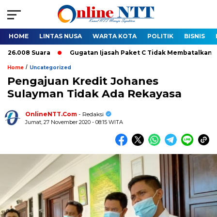
HOME
LINTAS NUSA
WARTA KOTA
POLITIK
BISNIS
08 Suara
Gugatan Ijasah Paket C Tidak Membatalkan Pelantika
/
Home
Uncategorized
Pengajuan Kredit Johanes
Sulayman Tidak Ada Rekayasa
OnlineNTT.Com
- Redaksi
Jumat, 27 November 2020 - 08:15 WITA