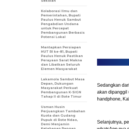
Sekolah
Kolaborasi Ilmu dan
Pemerintahan, Bupati
Paulus Henuk Sambut
Pengabdian Undana
untuk Percepat
Pembangunan Berbasis
Potensi Lokal
Mantapkan Persiapan
HUT RI ke-81, Bupati
Paulus Henuk Pastikan
Perayaan Sarat Makna
dan Libatkan Seluruh
Elemen Masyarakat
Lakamola Sambut Masa
Depan, Dukungan
Sedangkan dari
Masyarakat Perkuat
akan dipanggil 
Pembangunan K-SIGN
Tahap II di Rote Timur
handphone, Ka
Usman Husin
Perjuangkan Tambahan
Kuota dan Gudang
Pupuk di Rote Ndao,
Selanjutnya, p
Demi Menjamin
Ketahanan Pangan
whatsApp nya m