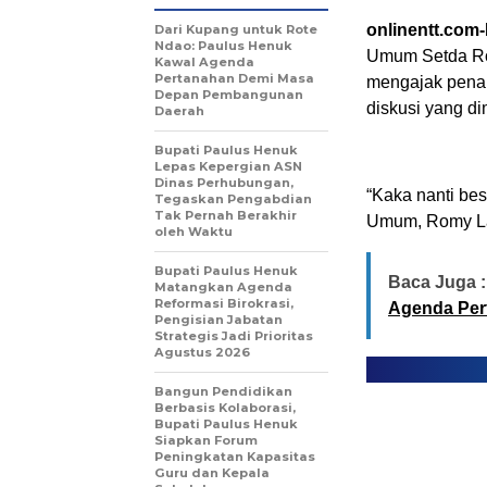
onlinentt.com
Dari Kupang untuk Rote
Ndao: Paulus Henuk
Umum Setda Ro
Kawal Agenda
Pertanahan Demi Masa
mengajak penan
Depan Pembangunan
diskusi yang di
Daerah
Bupati Paulus Henuk
Lepas Kepergian ASN
Dinas Perhubungan,
“Kaka nanti be
Tegaskan Pengabdian
Tak Pernah Berakhir
Umum, Romy L
oleh Waktu
Bupati Paulus Henuk
Baca Juga :
Matangkan Agenda
Reformasi Birokrasi,
Agenda Per
Pengisian Jabatan
Strategis Jadi Prioritas
Agustus 2026
Bangun Pendidikan
Berbasis Kolaborasi,
Bupati Paulus Henuk
Siapkan Forum
Peningkatan Kapasitas
Guru dan Kepala