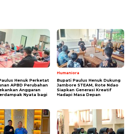
Humaniora
Paulus Henuk Perketat
Bupati Paulus Henuk Dukung
unan APBD Perubahan
Jambore STEAM, Rote Ndao
Tekankan Anggaran
Siapkan Generasi Kreatif
Berdampak Nyata bagi
Hadapi Masa Depan