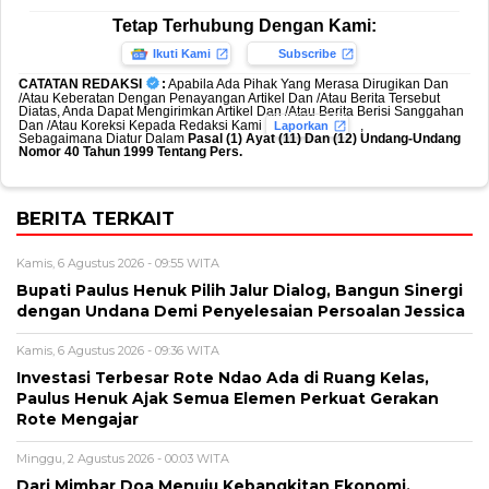
Tetap Terhubung Dengan Kami:
Ikuti Kami
Subscribe
CATATAN REDAKSI
:
Apabila Ada Pihak Yang Merasa Dirugikan Dan
/Atau Keberatan Dengan Penayangan Artikel Dan /Atau Berita Tersebut
Diatas, Anda Dapat Mengirimkan Artikel Dan /Atau Berita Berisi Sanggahan
Dan /Atau Koreksi Kepada Redaksi Kami
,
Laporkan
Sebagaimana Diatur Dalam
Pasal (1) Ayat (11) Dan (12) Undang-Undang
Nomor 40 Tahun 1999 Tentang Pers.
BERITA TERKAIT
Kamis, 6 Agustus 2026 - 09:55 WITA
Bupati Paulus Henuk Pilih Jalur Dialog, Bangun Sinergi
dengan Undana Demi Penyelesaian Persoalan Jessica
Kamis, 6 Agustus 2026 - 09:36 WITA
Investasi Terbesar Rote Ndao Ada di Ruang Kelas,
Paulus Henuk Ajak Semua Elemen Perkuat Gerakan
Rote Mengajar
Minggu, 2 Agustus 2026 - 00:03 WITA
Dari Mimbar Doa Menuju Kebangkitan Ekonomi,