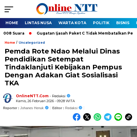
HOME
LINTAS NUSA
WARTA KOTA
POLITIK
BISNIS
ara
Gugatan Ijasah Paket C Tidak Membatalkan Pelantikan Bu
/
Home
Uncategorized
Pemda Rote Ndao Melalui Dinas
Pendidikan Setempat
Tindaklanjuti Kebijakan Pempus
Dengan Adakan Giat Sosialisasi
TKA
OnlineNTT.Com
- Redaksi
Kamis, 26 Februari 2026 - 09:28 WITA
Reporter :
Johanes Henuk
Editor :
Redaksi