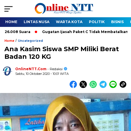
HOME
LINTAS NUSA
WARTA KOTA
POLITIK
BISNIS
 Suara
Gugatan Ijasah Paket C Tidak Membatalkan Pelantikan
/
Home
Uncategorized
Ana Kasim Siswa SMP Miliki Berat
Badan 120 KG
OnlineNTT.Com
- Redaksi
Sabtu, 10 Oktober 2020 - 10:01 WITA