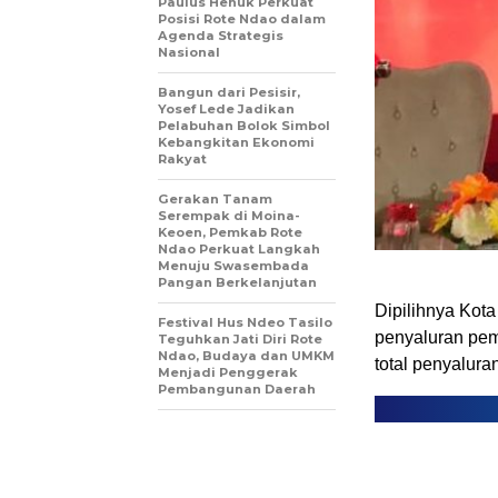
Paulus Henuk Perkuat
Posisi Rote Ndao dalam
Agenda Strategis
Nasional
Bangun dari Pesisir,
Yosef Lede Jadikan
Pelabuhan Bolok Simbol
Kebangkitan Ekonomi
Rakyat
Gerakan Tanam
Serempak di Moina-
Keoen, Pemkab Rote
Ndao Perkuat Langkah
Menuju Swasembada
Pangan Berkelanjutan
Dipilihnya Kot
Festival Hus Ndeo Tasilo
penyaluran pem
Teguhkan Jati Diri Rote
Ndao, Budaya dan UMKM
total penyalura
Menjadi Penggerak
Pembangunan Daerah