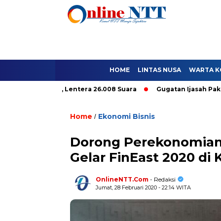
HOME
LINTAS NUSA
WARTA K
anya 9.296, Lentera 26.008 Suara
Gugatan Ijasah Paket C Tida
Home
Ekonomi Bisnis
/
Dorong Perekonomian D
Gelar FinEast 2020 di
OnlineNTT.Com
- Redaksi
Jumat, 28 Februari 2020 - 22:14 WITA