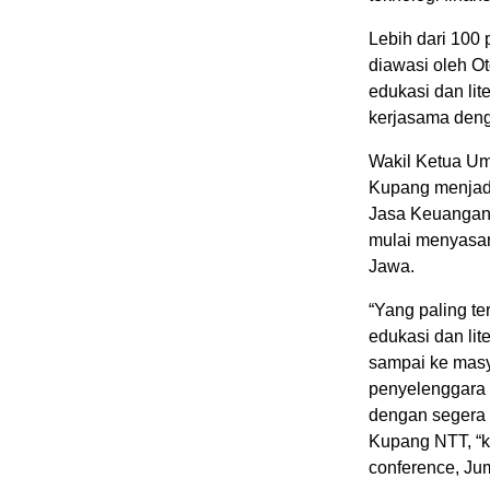
Lebih dari 100 
diawasi oleh O
edukasi dan li
kerjasama denga
Wakil Ketua U
Kupang menjadi
Jasa Keuangan,
mulai menyasar 
Jawa.
“Yang paling te
edukasi dan lit
sampai ke masy
penyelenggara 
dengan segera 
Kupang NTT, “
conference, Jum