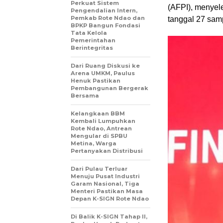
Perkuat Sistem
(AFPI), menyel
Pengendalian Intern,
Pemkab Rote Ndao dan
tanggal 27 sam
BPKP Bangun Fondasi
Tata Kelola
Pemerintahan
Berintegritas
Dari Ruang Diskusi ke
Arena UMKM, Paulus
Henuk Pastikan
Pembangunan Bergerak
Bersama
Kelangkaan BBM
Kembali Lumpuhkan
Rote Ndao, Antrean
Mengular di SPBU
Metina, Warga
Pertanyakan Distribusi
Dari Pulau Terluar
Menuju Pusat Industri
Garam Nasional, Tiga
Menteri Pastikan Masa
Depan K-SIGN Rote Ndao
Di Balik K-SIGN Tahap II,