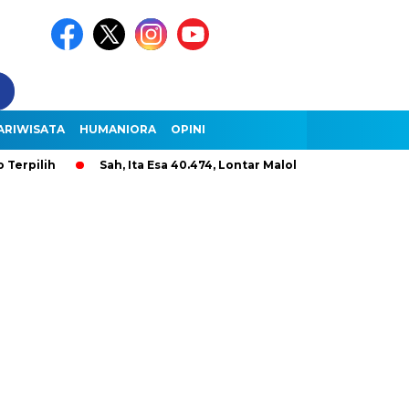
ARIWISATA
HUMANIORA
OPINI
Sah, Ita Esa 40.474, Lontar Malole Hanya 9.296, Lentera 26.