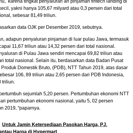
u, karena tingkat penyaluran an pinjaman fintech landing di
cil, yakni hanya 105,67 milyard atau 0,3 persen dari total
onal, sebesar 81,49 triliun.
dasarkan data OJK per Desember 2019, sebutnya.
an, adapun penyaluran pinjaman di luar pulau Jawa, termasuk
pai 11,67 triliun atau 14,32 persen dari total nasional.
aluran di Pulau Jawa sendiri mencapai 69,82 triliun atau
ri total nasional. Selain itu, berdasarkan data Badan Pusat
), Produk Domestik Bruto, (PDB), NTT Tahun 2019, atas dasar
ebesar 106, 89 triliun atau 2,65 persen dari PDB Indonesia,
triliun.
bertumbuh sejumlah 5,20 persen. Pertumbuhan ekonomi NTT
i dari pertumbuhan ekonomi nasional, yaitu 5, 02 persen
n 2019, “paparnya.
Untuk Jamin Ketersediaan Pasokan Harga, PJ.
antau Harga di Hypermart