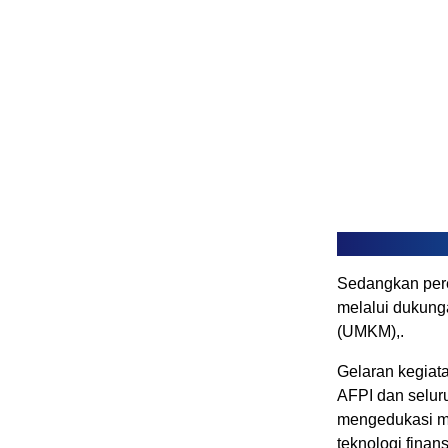
Sedangkan pere
melalui dukung
(UMKM),.
Gelaran kegiata
AFPI dan selur
mengedukasi ma
teknologi finansi