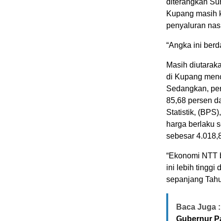
diterangkan Sun
Kupang masih ke
penyaluran nasi
“Angka ini ber
Masih diutarak
di Kupang menca
Sedangkan, peny
85,68 persen da
Statistik, (BPS
harga berlaku s
sebesar 4.018,8 
“Ekonomi NTT 
ini lebih tingg
sepanjang Tahu
Baca Juga :
Gubernur P