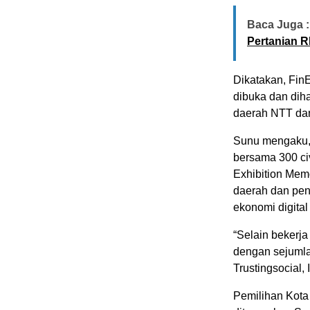
Baca Juga :
Pertanian R
Dikatakan, Fin
dibuka dan diha
daerah NTT dan
Sunu mengaku, r
bersama 300 ci
Exhibition Mem
daerah dan peny
ekonomi digital 
“Selain bekerj
dengan sejumla
Trustingsocial,
Pemilihan Kota