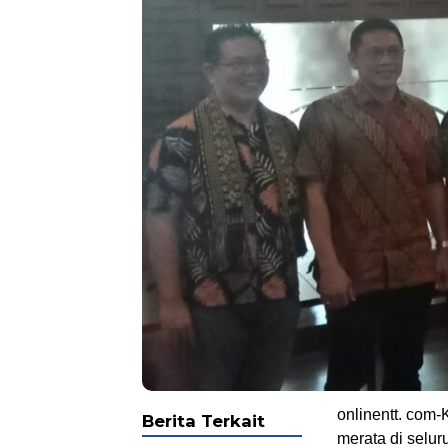
onlinentt. com
Berita Terkait
merata di selu