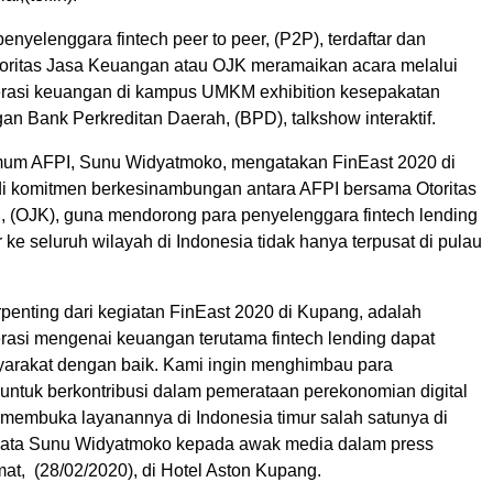
penyelenggara fintech peer to peer, (P2P), terdaftar dan
toritas Jasa Keuangan atau OJK meramaikan acara melalui
terasi keuangan di kampus UMKM exhibition kesepakatan
n Bank Perkreditan Daerah, (BPD), talkshow interaktif.
mum AFPI, Sunu Widyatmoko, mengatakan FinEast 2020 di
 komitmen berkesinambungan antara AFPI bersama Otoritas
 (OJK), guna mendorong para penyelenggara fintech lending
ke seluruh wilayah di Indonesia tidak hanya terpusat di pulau
rpenting dari kegiatan FinEast 2020 di Kupang, adalah
erasi mengenai keuangan terutama fintech lending dapat
arakat dengan baik. Kami ingin menghimbau para
untuk berkontribusi dalam pemerataan perekonomian digital
membuka layanannya di Indonesia timur salah satunya di
kata Sunu Widyatmoko kepada awak media dalam press
at, (28/02/2020), di Hotel Aston Kupang.