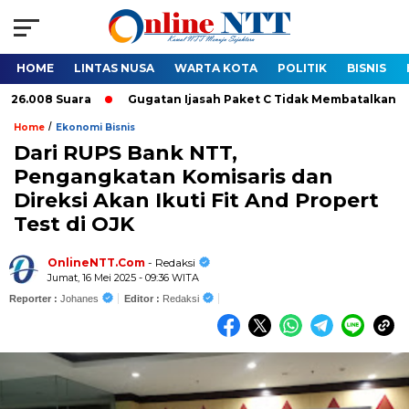
HOME
LINTAS NUSA
WARTA KOTA
POLITIK
BISNIS
08 Suara
Gugatan Ijasah Paket C Tidak Membatalkan Pelantik
/
Home
Ekonomi Bisnis
Dari RUPS Bank NTT,
Pengangkatan Komisaris dan
Direksi Akan Ikuti Fit And Propert
Test di OJK
OnlineNTT.Com
- Redaksi
Jumat, 16 Mei 2025 - 09:36 WITA
Reporter :
Johanes
Editor :
Redaksi