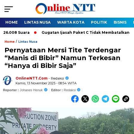
HOME
LINTAS NUSA
WARTA KOTA
POLITIK
BISNIS
008 Suara
Gugatan Ijasah Paket C Tidak Membatalkan Pelantik
/
Home
Lintas Nusa
Pernyataan Mersi Tite Terdengar
“Manis di Bibir” Namun Terkesan
“Hanya di Bibir Saja”
OnlineNTT.Com
- Redaksi
Kamis, 13 November 2025 - 08:54 WITA
Reporter :
Johanes Henuk
Editor :
Redaksi