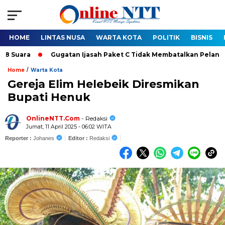
HOME
LINTAS NUSA
WARTA KOTA
POLITIK
BISNIS
ra
Gugatan Ijasah Paket C Tidak Membatalkan Pelantikan Bup
/
Home
Warta Kota
Gereja Elim Helebeik Diresmikan
Bupati Henuk
OnlineNTT.Com
- Redaksi
Jumat, 11 April 2025 - 06:02 WITA
Reporter :
Johanes
Editor :
Redaksi