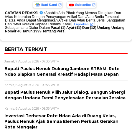
Ikuti Kami
Subscribe
CATATAN REDAKSI
:
Apabila Ada Pihak Yang Merasa Dirugikan Dan
/Atau Keberatan Dengan Penayangan Artikel Dan /Atau Berita Tersebut
Diatas, Anda Dapat Mengirimkan Artikel Dan /Atau Berita Berisi Sanggahan
Dan /Atau Koreksi Kepada Redaksi Kami
,
Laporkan
Sebagaimana Diatur Dalam
Pasal (1) Ayat (11) Dan (12) Undang-Undang
Nomor 40 Tahun 1999 Tentang Pers.
BERITA TERKAIT
Jumat, 7 Agustus 2026 - 07:33 WITA
Bupati Paulus Henuk Dukung Jambore STEAM, Rote
Ndao Siapkan Generasi Kreatif Hadapi Masa Depan
Kamis, 6 Agustus 2026 - 09:55 WITA
Bupati Paulus Henuk Pilih Jalur Dialog, Bangun Sinergi
dengan Undana Demi Penyelesaian Persoalan Jessica
Kamis, 6 Agustus 2026 - 09:36 WITA
Investasi Terbesar Rote Ndao Ada di Ruang Kelas,
Paulus Henuk Ajak Semua Elemen Perkuat Gerakan
Rote Mengajar