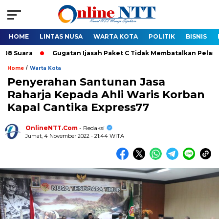
HOME
LINTAS NUSA
WARTA KOTA
POLITIK
BISNIS
Suara
Gugatan Ijasah Paket C Tidak Membatalkan Pelantikan B
/
Home
Warta Kota
Penyerahan Santunan Jasa
Raharja Kepada Ahli Waris Korban
Kapal Cantika Express77
OnlineNTT.Com
- Redaksi
Jumat, 4 November 2022 - 21:44 WITA