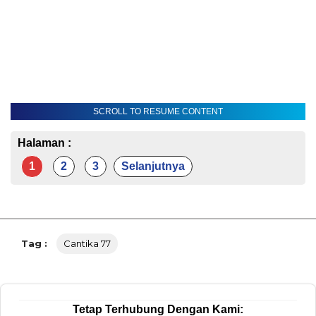
SCROLL TO RESUME CONTENT
Halaman :
1
2
3
Selanjutnya
Tag :
Cantika 77
Tetap Terhubung Dengan Kami: