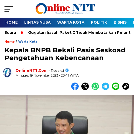
HOME
LINTAS NUSA
WARTA KOTA
POLITIK
BISNIS
ra
Gugatan Ijasah Paket C Tidak Membatalkan Pelantikan Bupa
/
Home
Warta Kota
Kepala BNPB Bekali Pasis Seskoad
Pengetahuan Kebencanaan
OnlineNTT.Com
- Redaksi
Minggu, 19 November 2023 - 23:41 WITA