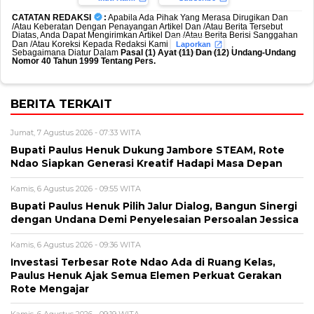
CATATAN REDAKSI
:
Apabila Ada Pihak Yang Merasa Dirugikan Dan
/Atau Keberatan Dengan Penayangan Artikel Dan /Atau Berita Tersebut
Diatas, Anda Dapat Mengirimkan Artikel Dan /Atau Berita Berisi Sanggahan
Dan /Atau Koreksi Kepada Redaksi Kami
,
Laporkan
Sebagaimana Diatur Dalam
Pasal (1) Ayat (11) Dan (12) Undang-Undang
Nomor 40 Tahun 1999 Tentang Pers.
BERITA TERKAIT
Jumat, 7 Agustus 2026 - 07:33 WITA
Bupati Paulus Henuk Dukung Jambore STEAM, Rote
Ndao Siapkan Generasi Kreatif Hadapi Masa Depan
Kamis, 6 Agustus 2026 - 09:55 WITA
Bupati Paulus Henuk Pilih Jalur Dialog, Bangun Sinergi
dengan Undana Demi Penyelesaian Persoalan Jessica
Kamis, 6 Agustus 2026 - 09:36 WITA
Investasi Terbesar Rote Ndao Ada di Ruang Kelas,
Paulus Henuk Ajak Semua Elemen Perkuat Gerakan
Rote Mengajar
Kamis, 6 Agustus 2026 - 09:19 WITA