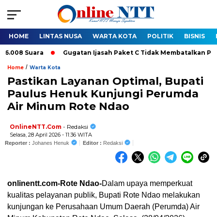
HOME
LINTAS NUSA
WARTA KOTA
POLITIK
BISNIS
8 Suara
Gugatan Ijasah Paket C Tidak Membatalkan Pelantikan
/
Home
Warta Kota
Pastikan Layanan Optimal, Bupati
Paulus Henuk Kunjungi Perumda
Air Minum Rote Ndao
OnlineNTT.Com
- Redaksi
Selasa, 28 April 2026 - 11:36 WITA
Reporter :
Johanes Henuk
Editor :
Redaksi
onlinentt.com-Rote Ndao-
Dalam upaya memperkuat
kualitas pelayanan publik, Bupati Rote Ndao melakukan
kunjungan ke Perusahaan Umum Daerah (Perumda) Air