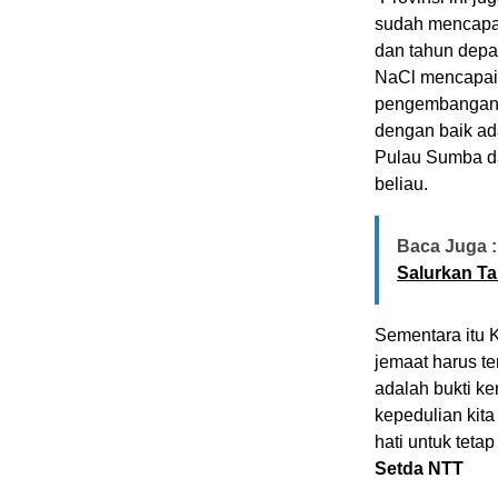
sudah mencapai
dan tahun depa
NaCl mencapai 
pengembangan p
dengan baik ada
Pulau Sumba dan
beliau.
Baca Juga :
Salurkan Tal
Sementara itu 
jemaat harus t
adalah bukti ke
kepedulian kit
hati untuk tetap
Setda NTT