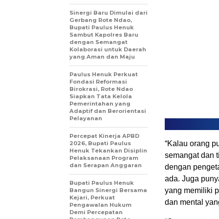
Sinergi Baru Dimulai dari
Gerbang Rote Ndao,
Bupati Paulus Henuk
Sambut Kapolres Baru
dengan Semangat
Kolaborasi untuk Daerah
yang Aman dan Maju
Paulus Henuk Perkuat
Fondasi Reformasi
Birokrasi, Rote Ndao
Siapkan Tata Kelola
Pemerintahan yang
Adaptif dan Berorientasi
Pelayanan
Percepat Kinerja APBD
“Kalau orang pu
2026, Bupati Paulus
Henuk Tekankan Disiplin
semangat dan t
Pelaksanaan Program
dan Serapan Anggaran
dengan pengeta
ada. Juga puny
Bupati Paulus Henuk
yang memiliki 
Bangun Sinergi Bersama
Kejari, Perkuat
dan mental yang
Pengawalan Hukum
Demi Percepatan