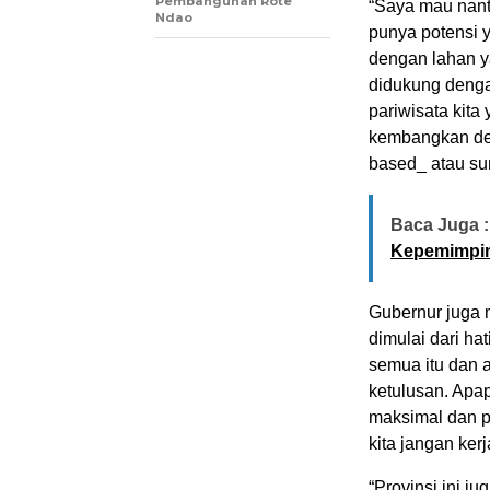
Pembangunan Rote
“Saya mau nanti
Ndao
punya potensi 
dengan lahan ya
didukung denga
pariwisata kita
kembangkan de
based_ atau sum
Baca Juga :
Kepemimpi
Gubernur juga 
dimulai dari ha
semua itu dan 
ketulusan. Apap
maksimal dan p
kita jangan kerj
“Provinsi ini 