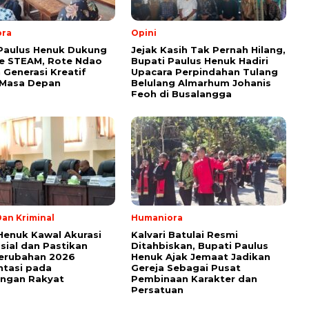
ora
Opini
Paulus Henuk Dukung
Jejak Kasih Tak Pernah Hilang,
e STEAM, Rote Ndao
Bupati Paulus Henuk Hadiri
 Generasi Kreatif
Upacara Perpindahan Tulang
 Masa Depan
Belulang Almarhum Johanis
Feoh di Busalangga
an Kriminal
Humaniora
Henuk Kawal Akurasi
Kalvari Batulai Resmi
sial dan Pastikan
Ditahbiskan, Bupati Paulus
erubahan 2026
Henuk Ajak Jemaat Jadikan
ntasi pada
Gereja Sebagai Pusat
ingan Rakyat
Pembinaan Karakter dan
Persatuan