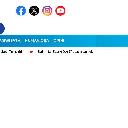
ARIWISATA
HUMANIORA
OPINI
pilih
Sah, Ita Esa 40.474, Lontar Malole Hanya 9.296, Lenter