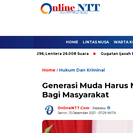
HOME
LINTAS NUSA
WARTA K
ole Hanya 9.296, Lentera 26.008 Suara
Gugatan Ijasah Paket C
Home
Hukum Dan Kriminal
/
Generasi Muda Harus
Bagi Masyarakat
OnlineNTT.Com
- Redaksi
Senin, 13 Desember 2021 - 07:29 WITA