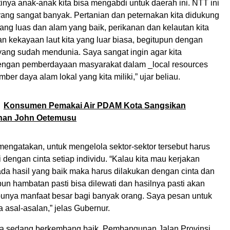
nya anak-anak kita bisa mengabdi untuk daerah ini. NTT ini
yang sangat banyak. Pertanian dan peternakan kita didukung
ng luas dan alam yang baik, perikanan dan kelautan kita
n kekayaan laut kita yang luar biasa, begitupun dengan
 yang sudah mendunia. Saya sangat ingin agar kita
ngan pemberdayaan masyarakat dalam _local resources
ber daya alam lokal yang kita miliki,” ujar beliau.
Konsumen Pemakai Air PDAM Kota Sangsikan
nan John Oetemusu
mengatakan, untuk mengelola sektor-sektor tersebut harus
ti dengan cinta setiap individu. “Kalau kita mau kerjakan
ada hasil yang baik maka harus dilakukan dengan cinta dan
un hambatan pasti bisa dilewati dan hasilnya pasti akan
unya manfaat besar bagi banyak orang. Saya pesan untuk
a asal-asalan,” jelas Gubernur.
juga sedang berkembang baik. Pembangunan Jalan Provinsi