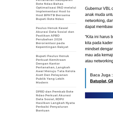
Pertanahan Kabupaten
Rote Ndao Bahas
Optimalisasi PAD melalui
Gubernur VBL 
Implementasi Host to
anak muda untu
Host BPHTB Bersama
Bupati Rote Ndao
networking, dan
dapat membawa
Paulus Henuk Kawal
Akurasi Data Sosial dan
Pastikan APBD
“Kita ini haru
Perubahan 2026
kita pada kader
Berorientasi pada
Kepentingan Rakyat
mindset dengan 
mau ada kemaju
Bupati Paulus Henuk
Perkuat Kemitraan
atau networking
Dengan Kantor
Pertanahan, Langkah
Awal Menuju Tata Kelola
Baca Juga :
Aset Dan Pelayanan
Publik Yang Lebih
Batuplat, G
Modern
DPRD dan Pemkab Rote
Ndao Perkuat Akurasi
Data Sosial, RDPU
Hasilkan Langkah Nyata
Perbaiki Penyaluran
Bantuan