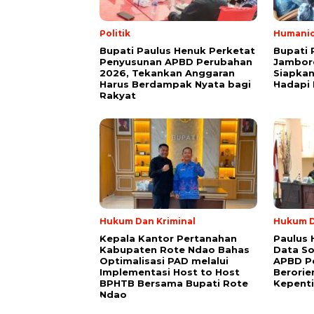
Politik
Humani
Bupati Paulus Henuk Perketat
Bupati 
Penyusunan APBD Perubahan
Jambor
2026, Tekankan Anggaran
Siapkan
Harus Berdampak Nyata bagi
Hadapi
Rakyat
Hukum Dan Kriminal
Hukum D
Kepala Kantor Pertanahan
Paulus 
Kabupaten Rote Ndao Bahas
Data So
Optimalisasi PAD melalui
APBD P
Implementasi Host to Host
Berorie
BPHTB Bersama Bupati Rote
Kepent
Ndao