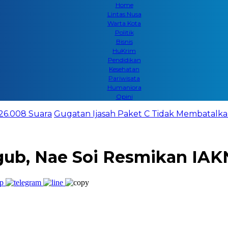
Home
Lintas Nusa
Warta Kota
Politik
Bisnis
HuKrim
Pendidikan
Kesehatan
Pariwisata
Humaniora
Opini
 26.008 Suara
Gugatan Ijasah Paket C Tidak Membatalkan
ub, Nae Soi Resmikan IA