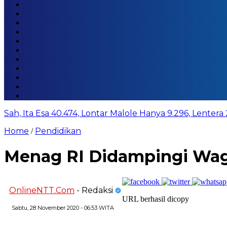
Sah, Ita Esa 40.474, Lontar Malole Hanya 9.296, Lentera
Home
Pendidikan
/
Menag RI Didampingi Wag
OnlineNTT.Com
- Redaksi
URL berhasil dicopy
Sabtu, 28 November 2020 - 06:53 WITA