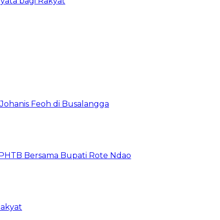
ata bagi Rakyat
Johanis Feoh di Busalangga
 BPHTB Bersama Bupati Rote Ndao
Rakyat