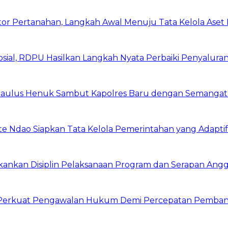
or Pertanahan, Langkah Awal Menuju Tata Kelola Aset
ial, RDPU Hasilkan Langkah Nyata Perbaiki Penyalura
i Paulus Henuk Sambut Kapolres Baru dengan Semangat
te Ndao Siapkan Tata Kelola Pemerintahan yang Adaptif
kankan Disiplin Pelaksanaan Program dan Serapan Ang
i, Perkuat Pengawalan Hukum Demi Percepatan Pemba