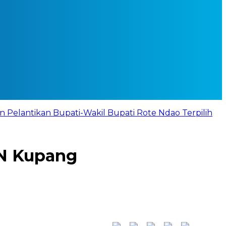
 Pelantikan Bupati-Wakil Bupati Rote Ndao Terpilih
KN Kupang