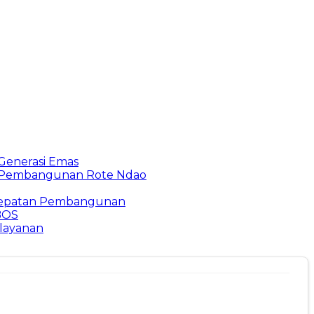
 Generasi Emas
an Pembangunan Rote Ndao
rcepatan Pembangunan
 BOS
elayanan