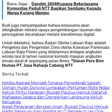
Baca Juga :
Dandim 1604/Kupang Bekerjasama
Komunitas Peduli NTT Bagikan Sembako Kepada
Warga Kurang Mampu
Budi juga menyampaikan bahwa kerjasama akan
ditingkatkan melalui upaya pengembangan layanan dan
pencegahan kecelakaan melalui transformasi digital.
Untuk diketahui, bahwa Badan Otorita Labuan Bajo adalah
Pengelola dan Pengendali Zona otorita Kawasan Pariwisata
Labuan Bajo-Flores yang didalamnya terdapat angkutan
wisata laut di taman nasional komodo maupun angkutan
wisata darat di sepanjang pulau flores.
*Siaran Pers Biro
Humas PT. Jasa Raharja Cabang NTT
Berita Terkait
Ketika Aspirasi Menjadi Tenaga Penggerak Sawah:
Usman Husin Dorong Lompatan Pertanian Rote Ndao
Ketuk Pintu Harapan, Bupati Paulus Henuk Datangi
Mahasiswi Jessica dan Dengarkan Langsung Keluh
Keluarga
Awali Pelayanan dengan Iman, Bupati Paulus Henuk
Hadiri Pengukuhan Panitia HUT Persekutuan Doa