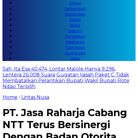
Home
Lintas Nusa
Warta Kota
Politik
Bisnis
HuKrim
Pendidikan
Kesehatan
Pariwisata
Humaniora
Opini
Sah, Ita Esa 40.474, Lontar Malole Hanya 9.296,
Lentera 26.008 Suara
Gugatan Ijasah Paket C Tidak
Membatalkan Pelantikan Bupati-Wakil Bupati Rote
Ndao Terpilih
Home
Lintas Nusa
/
PT. Jasa Raharja Cabang
NTT Terus Bersinergi
Dengan Badan Otorita