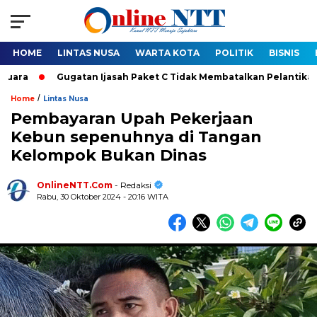
HOME
LINTAS NUSA
WARTA KOTA
POLITIK
BISNIS
Gugatan Ijasah Paket C Tidak Membatalkan Pelantikan Bupati
/
Home
Lintas Nusa
Pembayaran Upah Pekerjaan
Kebun sepenuhnya di Tangan
Kelompok Bukan Dinas
OnlineNTT.Com
- Redaksi
Rabu, 30 Oktober 2024 - 20:16 WITA