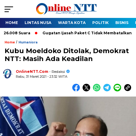
HOME
LINTAS NUSA
WARTA KOTA
POLITIK
BISNIS
08 Suara
Gugatan Ijasah Paket C Tidak Membatalkan Pelantika
/
Home
Humaniora
Kubu Moeldoko Ditolak, Demokrat
NTT: Masih Ada Keadilan
OnlineNTT.Com
- Redaksi
Rabu, 31 Maret 2021 - 23:32 WITA