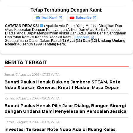
Tetap Terhubung Dengan Kami:
Ikuti Kami
Subscribe
CATATAN REDAKSI
:
Apabila Ada Pihak Yang Merasa Dirugikan Dan
/Atau Keberatan Dengan Penayangan Artikel Dan /Atau Berita Tersebut
Diatas, Anda Dapat Mengirimkan Artikel Dan /Atau Berita Berisi Sanggahan
Dan /Atau Koreksi Kepada Redaksi Kami
,
Laporkan
Sebagaimana Diatur Dalam
Pasal (1) Ayat (11) Dan (12) Undang-Undang
Nomor 40 Tahun 1999 Tentang Pers.
BERITA TERKAIT
Jumat, 7 Agustus 2026 - 07:33 WITA
Bupati Paulus Henuk Dukung Jambore STEAM, Rote
Ndao Siapkan Generasi Kreatif Hadapi Masa Depan
Kamis, 6 Agustus 2026 - 09:55 WITA
Bupati Paulus Henuk Pilih Jalur Dialog, Bangun Sinergi
dengan Undana Demi Penyelesaian Persoalan Jessica
Kamis, 6 Agustus 2026 - 09:36 WITA
Investasi Terbesar Rote Ndao Ada di Ruang Kelas,