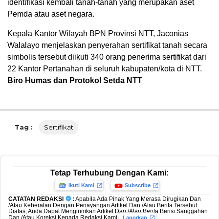
identifikasi kembali tanah-tanah yang merupakan aset
Pemda atau aset negara.
Kepala Kantor Wilayah BPN Provinsi NTT, Jaconias
Walalayo menjelaskan penyerahan sertifikat tanah secara
simbolis tersebut diikuti 340 orang penerima sertifikat dari
22 Kantor Pertanahan di seluruh kabupaten/kota di NTT.
Biro Humas dan Protokol Setda NTT
Tag :
Sertifikat
Tetap Terhubung Dengan Kami:
Ikuti Kami
Subscribe
CATATAN REDAKSI
:
Apabila Ada Pihak Yang Merasa Dirugikan Dan
/Atau Keberatan Dengan Penayangan Artikel Dan /Atau Berita Tersebut
Diatas, Anda Dapat Mengirimkan Artikel Dan /Atau Berita Berisi Sanggahan
Dan /Atau Koreksi Kepada Redaksi Kami
,
Laporkan