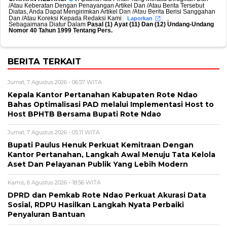
/Atau Keberatan Dengan Penayangan Artikel Dan /Atau Berita Tersebut
Diatas, Anda Dapat Mengirimkan Artikel Dan /Atau Berita Berisi Sanggahan
Dan /Atau Koreksi Kepada Redaksi Kami
,
Laporkan
Sebagaimana Diatur Dalam
Pasal (1) Ayat (11) Dan (12) Undang-Undang
Nomor 40 Tahun 1999 Tentang Pers.
BERITA TERKAIT
Jumat, 7 Agustus 2026 - 06:57 WITA
Kepala Kantor Pertanahan Kabupaten Rote Ndao
Bahas Optimalisasi PAD melalui Implementasi Host to
Host BPHTB Bersama Bupati Rote Ndao
Jumat, 7 Agustus 2026 - 05:11 WITA
Bupati Paulus Henuk Perkuat Kemitraan Dengan
Kantor Pertanahan, Langkah Awal Menuju Tata Kelola
Aset Dan Pelayanan Publik Yang Lebih Modern
Kamis, 6 Agustus 2026 - 18:56 WITA
DPRD dan Pemkab Rote Ndao Perkuat Akurasi Data
Sosial, RDPU Hasilkan Langkah Nyata Perbaiki
Penyaluran Bantuan