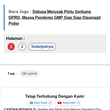
Baca Juga :
Diduga Merusak Pintu Gerbang
DPRD, Massa Pendemo GMP Siap Siap Dipanggil
Polisi
Halaman :
1
2
Selanjutnya
Tag :
SK Lerick
Tetap Terhubung Dengan Kami:
Ikuti Kami
Subscribe
CATATAN REDAKSI
:
Apabila Ada Pihak Yang Merasa Dirugikan Dan