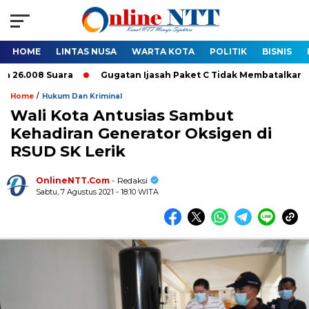
HOME
LINTAS NUSA
WARTA KOTA
POLITIK
BISNIS
6.008 Suara
Gugatan Ijasah Paket C Tidak Membatalkan Pelant
/
Home
Hukum Dan Kriminal
Wali Kota Antusias Sambut
Kehadiran Generator Oksigen di
RSUD SK Lerik
OnlineNTT.Com
- Redaksi
Sabtu, 7 Agustus 2021 - 18:10 WITA