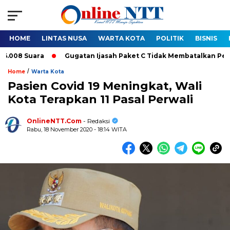
HOME
LINTAS NUSA
WARTA KOTA
POLITIK
BISNIS
ugatan Ijasah Paket C Tidak Membatalkan Pelantikan Bupati-Wakil
/
Home
Warta Kota
Pasien Covid 19 Meningkat, Wali
Kota Terapkan 11 Pasal Perwali
OnlineNTT.Com
- Redaksi
Rabu, 18 November 2020 - 18:14 WITA