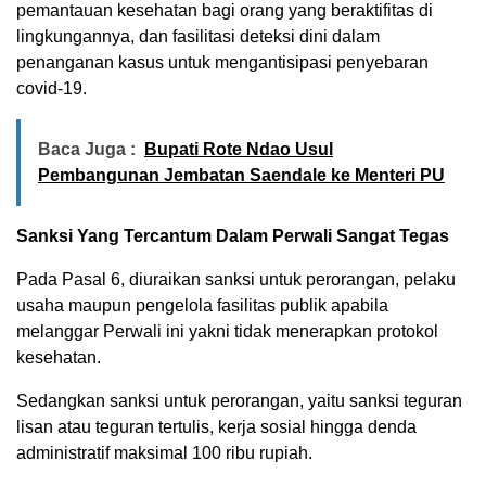
pemantauan kesehatan bagi orang yang beraktifitas di
lingkungannya, dan fasilitasi deteksi dini dalam
penanganan kasus untuk mengantisipasi penyebaran
covid-19.
Baca Juga :
Bupati Rote Ndao Usul
Pembangunan Jembatan Saendale ke Menteri PU
Sanksi
Y
ang
T
ercantum
D
alam Perwali
S
angat
T
egas
Pada Pasal 6, diuraikan sanksi untuk perorangan, pelaku
usaha maupun pengelola fasilitas publik apabila
melanggar Perwali ini yakni tidak menerapkan protokol
kesehatan.
Sedangkan sanksi untuk perorangan, yaitu sanksi teguran
lisan atau teguran tertulis, kerja sosial hingga denda
administratif maksimal 100 ribu rupiah.