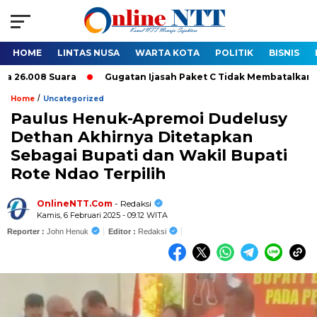
HOME
LINTAS NUSA
WARTA KOTA
POLITIK
BISNIS
.008 Suara
Gugatan Ijasah Paket C Tidak Membatalkan Pelanti
/
Home
Uncategorized
Paulus Henuk-Apremoi Dudelusy
Dethan Akhirnya Ditetapkan
Sebagai Bupati dan Wakil Bupati
Rote Ndao Terpilih
OnlineNTT.Com
- Redaksi
Kamis, 6 Februari 2025 - 09:12 WITA
Reporter :
John Henuk
Editor :
Redaksi