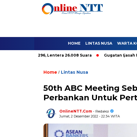
HOME
LINTAS NUSA
WARTA K
le Hanya 9.296, Lentera 26.008 Suara
Gugatan Ijasah Paket C 
Home
Lintas Nusa
/
50th ABC Meeting Seb
Perbankan Untuk Pe
OnlineNTT.Com
- Redaksi
Jumat, 2 Desember 2022 - 22:34 WITA