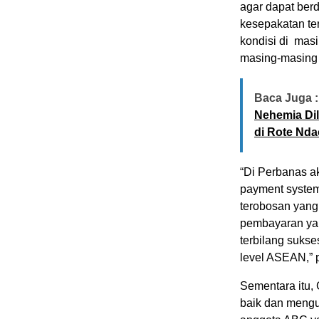
agar dapat ber
kesepakatan te
kondisi di mas
masing-masing 
Baca Juga :
Nehemia Dil
di Rote Nda
“Di Perbanas a
payment system
terobosan yang
pembayaran yang
terbilang sukse
level ASEAN,” 
Sementara itu,
baik dan mengu