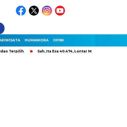
ARIWISATA
HUMANIORA
OPINI
ilih
Sah, Ita Esa 40.474, Lontar Malole Hanya 9.296, Lentera