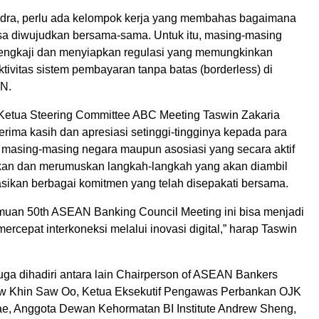
dra, perlu ada kelompok kerja yang membahas bagaimana
bisa diwujudkan bersama-sama. Untuk itu, masing-masing
engkaji dan menyiapkan regulasi yang memungkinkan
ktivitas sistem pembayaran tanpa batas (borderless) di
N.
 Ketua Steering Committee ABC Meeting Taswin Zakaria
rima kasih dan apresiasi setinggi-tingginya kepada para
i masing-masing negara maupun asosiasi yang secara aktif
kan dan merumuskan langkah-langkah yang akan diambil
asikan berbagai komitmen yang telah disepakati bersama.
uan 50th ASEAN Banking Council Meeting ini bisa menjadi
ercepat interkoneksi melalui inovasi digital,” harap Taswin
uga dihadiri antara lain Chairperson of ASEAN Bankers
aw Khin Saw Oo, Ketua Eksekutif Pengawas Perbankan OJK
e, Anggota Dewan Kehormatan BI Institute Andrew Sheng,