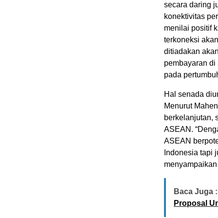
secara daring 
konektivitas pe
menilai positif
terkoneksi aka
ditiadakan aka
pembayaran di 
pada pertumbuh
Hal senada di
Menurut Mahen
berkelanjutan, 
ASEAN. “Dengan
ASEAN berpote
Indonesia tapi 
menyampaikan p
Baca Juga :
Proposal U