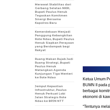
Merawat Stabilitas dari
Gerbang Selatan NKRI,
Bupati Paulus Henuk
Tegaskan Komitmen
Sinergi Bersama
Kapolres Baru
Kemerdekaan Menjadi
Panggung Kebangkitan
Rote Ndao, Bupati Paulus
Henuk Siapkan Perayaan
yang Berdampak bagi
Rakyat
Ruang Makan Rujab Jadi
Ruang Strategi, Bupati
Paulus Henuk
Matangkan Agenda
Kunjungan Tiga Menteri
ke Rote Ndao
Ketua Umum Per
BUMN II pada p
Jemput Kepastian
Infrastruktur, Paulus
berbagai komit
Henuk Perkuat Lobi
ekonomi di ka
Jalan Strategis Rote
Ndao ke BPJN NTT
“Tentunya melal