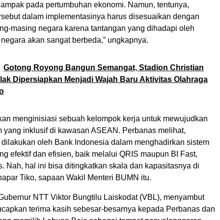
dampak pada pertumbuhan ekonomi. Namun, tentunya,
rsebut dalam implementasinya harus disesuaikan dengan
ing-masing negara karena tantangan yang dihadapi oleh
negara akan sangat berbeda,” ungkapnya.
Gotong Royong Bangun Semangat, Stadion Christian
lak Dipersiapkan Menjadi Wajah Baru Aktivitas Olahraga
o
kan menginisiasi sebuah kelompok kerja untuk mewujudkan
 yang inklusif di kawasan ASEAN. Perbanas melihat,
 dilakukan oleh Bank Indonesia dalam menghadirkan sistem
 efektif dan efisien, baik melalui QRIS maupun BI Fast,
s. Nah, hal ini bisa ditingkatkan skala dan kapasitasnya di
papar Tiko, sapaan Wakil Menteri BUMN itu.
 Gubernur NTT Viktor Bungtilu Laiskodat (VBL), menyambut
capkan terima kasih sebesar-besarnya kepada Perbanas dan