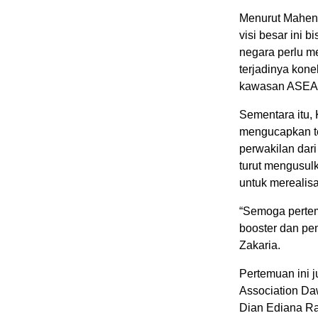
Menurut Mahen
visi besar ini 
negara perlu m
terjadinya kone
kawasan ASEA
Sementara itu,
mengucapkan te
perwakilan dar
turut mengusul
untuk merealis
“Semoga pertem
booster dan pem
Zakaria.
Pertemuan ini j
Association D
Dian Ediana Ra