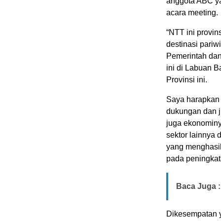
anggota ABC ya
acara meeting.
“NTT ini provin
destinasi pari
Pemerintah da
ini di Labuan 
Provinsi ini.
Saya harapkan 
dukungan dan ju
juga ekonominy
sektor lainny
yang menghasil
pada peningkata
Baca Juga :
Dikesempatan y