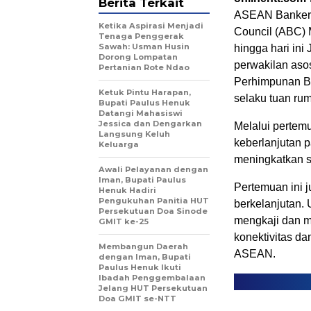
Berita Terkait
ASEAN Bankers
Ketika Aspirasi Menjadi
Council (ABC) 
Tenaga Penggerak
Sawah: Usman Husin
hingga hari ini
Dorong Lompatan
perwakilan aso
Pertanian Rote Ndao
Perhimpunan Ba
Ketuk Pintu Harapan,
selaku tuan ru
Bupati Paulus Henuk
Datangi Mahasiswi
Jessica dan Dengarkan
Melalui pertemu
Langsung Keluh
keberlanjutan 
Keluarga
meningkatkan s
Awali Pelayanan dengan
Iman, Bupati Paulus
Pertemuan ini 
Henuk Hadiri
Pengukuhan Panitia HUT
berkelanjutan.
Persekutuan Doa Sinode
mengkaji dan m
GMIT ke-25
konektivitas da
Membangun Daerah
ASEAN.
dengan Iman, Bupati
Paulus Henuk Ikuti
Ibadah Penggembalaan
Jelang HUT Persekutuan
Doa GMIT se-NTT