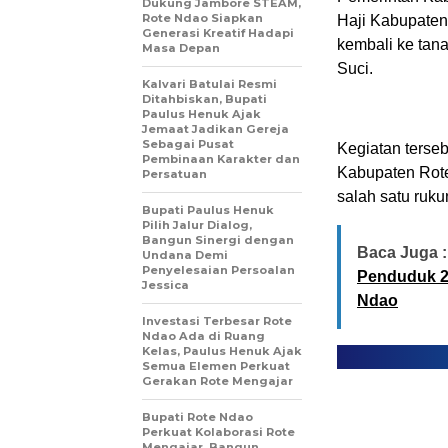
Dukung Jambore STEAM,
Rote Ndao Siapkan
Haji Kabupaten
Generasi Kreatif Hadapi
kembali ke tana
Masa Depan
Suci.
Kalvari Batulai Resmi
Ditahbiskan, Bupati
Paulus Henuk Ajak
Jemaat Jadikan Gereja
Sebagai Pusat
Kegiatan terse
Pembinaan Karakter dan
Kabupaten Rote
Persatuan
salah satu ruk
Bupati Paulus Henuk
Pilih Jalur Dialog,
Bangun Sinergi dengan
Baca Juga :
Undana Demi
Penyelesaian Persoalan
Penduduk 2
Jessica
Ndao
Investasi Terbesar Rote
Ndao Ada di Ruang
Kelas, Paulus Henuk Ajak
Semua Elemen Perkuat
Gerakan Rote Mengajar
Bupati Rote Ndao
Perkuat Kolaborasi Rote
Mengajar, Bangun