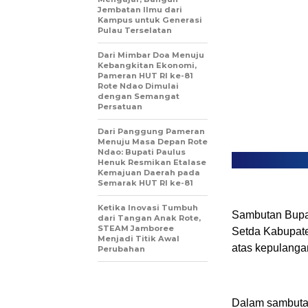
Jembatan Ilmu dari
Kampus untuk Generasi
Pulau Terselatan
Dari Mimbar Doa Menuju
Kebangkitan Ekonomi,
Pameran HUT RI ke-81
Rote Ndao Dimulai
dengan Semangat
Persatuan
Dari Panggung Pameran
Menuju Masa Depan Rote
Ndao: Bupati Paulus
Henuk Resmikan Etalase
Kemajuan Daerah pada
Semarak HUT RI ke-81
Ketika Inovasi Tumbuh
Sambutan Bupat
dari Tangan Anak Rote,
STEAM Jamboree
Setda Kabupate
Menjadi Titik Awal
atas kepulanga
Perubahan
Dalam sambutan