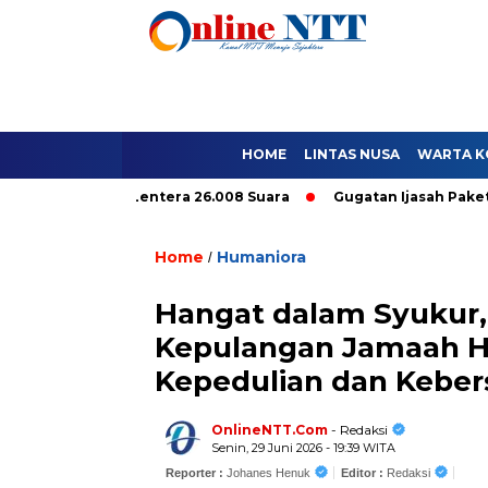
HOME
LINTAS NUSA
WARTA K
9.296, Lentera 26.008 Suara
Gugatan Ijasah Paket C Tidak Me
Home
Humaniora
/
Hangat dalam Syukur
Kepulangan Jamaah Ha
Kepedulian dan Kebe
OnlineNTT.Com
- Redaksi
Senin, 29 Juni 2026 - 19:39 WITA
Reporter :
Johanes Henuk
Editor :
Redaksi