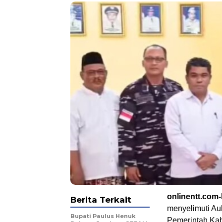
onlinentt.com
Berita Terkait
menyelimuti Aul
Bupati Paulus Henuk
Pemerintah Ka