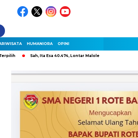
ARIWISATA
HUMANIORA
OPINI
Sah, Ita Esa 40.474, Lontar Malole Hanya 9.296, Lentera 26.008 S