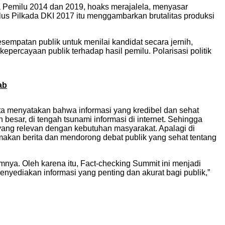
a Pemilu 2014 dan 2019, hoaks merajalela, menyasar
plus Pilkada DKI 2017 itu menggambarkan brutalitas produksi
esempatan publik untuk menilai kandidat secara jernih,
ercayaan publik terhadap hasil pemilu. Polarisasi politik
ab
kta menyatakan bahwa informasi yang kredibel dan sehat
besar, di tengah tsunami informasi di internet. Sehingga
yang relevan dengan kebutuhan masyarakat. Apalagi di
makan berita dan mendorong debat publik yang sehat tentang
mnya. Oleh karena itu, Fact-checking Summit ini menjadi
yediakan informasi yang penting dan akurat bagi publik,”