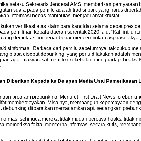
mika selaku Sekretaris Jenderal AMSI memberikan pernyataan 
utan suara pada pemilu adalah tradisi baik yang harus dipert
an informasi bebas manipulasi menjadi amat krusial.
kukan verifikasi atas klaim para kandidat selama debat presi
ada pemilihan kepala daerah serentak 2020 lalu. “Kali ini, un
ang demokrasi ini benar-benar mencerminkan aspirasi rakyat, 
s/disinformasi. Berkaca dari pemilu sebelumnya, tak cukup mel
yang biasa disebut debunking, yang perlu dilakukan adalah m
ertujuan agar masyarakat memiliki kekebalan menghadapi hoaks
.
kan Diberikan Kepada ke Delapan Media Usai Pemeriksaan L
engan program prebunking. Menurut First Draft News, prebunki
rsifat memberdayakan. Misalnya, membangun kepercayaan deng
an, debunking diibaratkan memadamkan api, sedangkan prebunk
nformasi sehingga mereka tidak mudah percaya hoaks, tidak m
asa memeriksa fakta, mencerna informasi secara kritis, memba
 lain yang terlibat dalam kolaborasi itu. Di antaranya pemerint