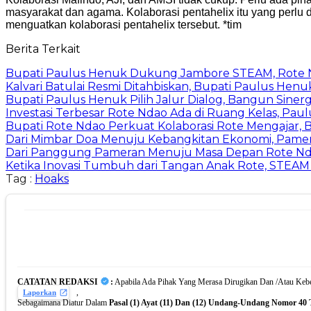
masyarakat dan agama. Kolaborasi pentahelix itu yang perl
menguatkan kolaborasi pentahelix tersebut. *tim
Berita Terkait
Bupati Paulus Henuk Dukung Jambore STEAM, Rote Nd
Kalvari Batulai Resmi Ditahbiskan, Bupati Paulus Hen
Bupati Paulus Henuk Pilih Jalur Dialog, Bangun Siner
Investasi Terbesar Rote Ndao Ada di Ruang Kelas, P
Bupati Rote Ndao Perkuat Kolaborasi Rote Mengajar,
Dari Mimbar Doa Menuju Kebangkitan Ekonomi, Pamer
Dari Panggung Pameran Menuju Masa Depan Rote Nda
Ketika Inovasi Tumbuh dari Tangan Anak Rote, STEAM
Tag :
Hoaks
CATATAN REDAKSI
:
Apabila Ada Pihak Yang Merasa Dirugikan Dan /Atau Keber
,
Laporkan
Sebagaimana Diatur Dalam
Pasal (1) Ayat (11) Dan (12) Undang-Undang Nomor 40 