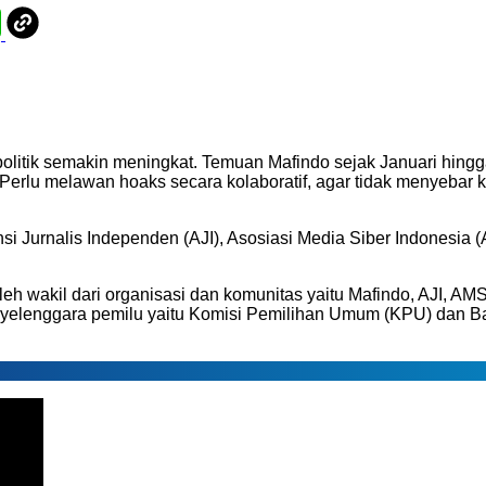
olitik semakin meningkat. Temuan Mafindo sejak Januari hing
 Perlu melawan hoaks secara kolaboratif, agar tidak menyebar 
iansi Jurnalis Independen (AJI), Asosiasi Media Siber Indonesi
eh wakil dari organisasi dan komunitas yaitu Mafindo, AJI, A
 penyelenggara pemilu yaitu Komisi Pemilihan Umum (KPU) da