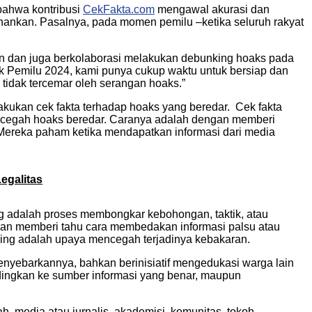
bahwa kontribusi
CekFakta.com
mengawal akurasi dan
ahankan. Pasalnya, pada momen pemilu –ketika seluruh rakyat
den dan juga berkolaborasi melakukan debunking hoaks pada
tuk Pemilu 2024, kami punya cukup waktu untuk bersiap dan
tidak tercemar oleh serangan hoaks.”
akukan cek fakta terhadap hoaks yang beredar. Cek fakta
encegah hoaks beredar. Caranya adalah dengan memberi
. Mereka paham ketika mendapatkan informasi dari media
egalitas
ng adalah proses membongkar kebohongan, taktik, atau
an memberi tahu cara membedakan informasi palsu atau
ing adalah upaya mencegah terjadinya kebakaran.
enyebarkannya, bahkan berinisiatif mengedukasi warga lain
ndingkan ke sumber informasi yang benar, maupun
ah, media atau jurnalis, akademisi, komunitas, tokoh