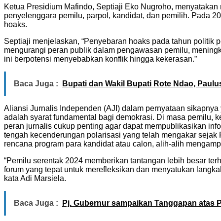
Ketua Presidium Mafindo, Septiaji Eko Nugroho, menyatakan 
penyelenggara pemilu, parpol, kandidat, dan pemilih. Pada 2
hoaks.
Septiaji menjelaskan, “Penyebaran hoaks pada tahun politik p
mengurangi peran publik dalam pengawasan pemilu, meningkatk
ini berpotensi menyebabkan konflik hingga kekerasan.”
Baca Juga :
Bupati dan Wakil Bupati Rote Ndao, Paul
Aliansi Jurnalis Independen (AJI) dalam pernyataan sikapny
adalah syarat fundamental bagi demokrasi. Di masa pemilu, ke
peran jurnalis cukup penting agar dapat mempublikasikan in
tengah kecenderungan polarisasi yang telah mengakar sejak 
rencana program para kandidat atau calon, alih-alih mengampl
“Pemilu serentak 2024 memberikan tantangan lebih besar terh
forum yang tepat untuk merefleksikan dan menyatukan langka
kata Adi Marsiela.
Baca Juga :
Pj. Gubernur sampaikan Tanggapan atas