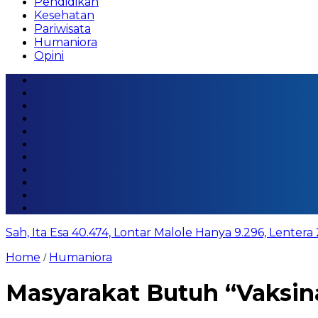
Pendidikan
Kesehatan
Pariwisata
Humaniora
Opini
Sah, Ita Esa 40.474, Lontar Malole Hanya 9.296, Lentera
Home
Humaniora
/
Masyarakat Butuh “Vaksin