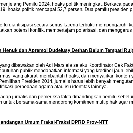
menjelang Pemilu 2024, hoaks politik meningkat. Berkaca pad
019, hoaks politik mencapai 52,7 persen. Dua pemilu presiden 
erlu diantisipasi secara serius karena terbukti mempengaruhi k
an potensi konflik, mempertajam polarisasi, dan menggerus kep
us Henuk dan Apremoi Dudelusy Dethan Belum Tempati Ruj
a yang dibawakan oleh Adi Marsiela selaku Koordinator Cek Fa
butuhan publik mendapatkan informasi yang kredibel jauh lebih 
formasi yang akurat, membantah hoaks, dan menyajikan konten 
Pemilihan Presiden 2014, jurnalis harus lebih banyak menguta
ifikasi perbedaan agama atau isu identitas lainnya.
adap jurnalis dan pemeriksa fakta dibandingkan pemilu sebelu
h untuk bersama-sama mendorong komitmen multipihak agar men
 Pandangan Umum Fraksi-Fraksi DPRD Prov-NTT