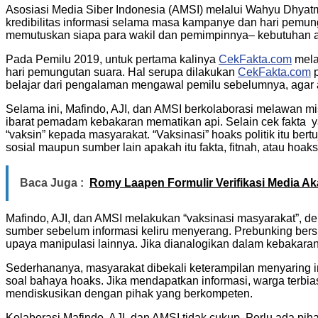
Asosiasi Media Siber Indonesia (AMSI) melalui Wahyu Dhyat
kredibilitas informasi selama masa kampanye dan hari pemung
memutuskan siapa para wakil dan pemimpinnya– kebutuhan ak
Pada Pemilu 2019, untuk pertama kalinya
CekFakta.com
mela
hari pemungutan suara. Hal serupa dilakukan
CekFakta.com
p
belajar dari pengalaman mengawal pemilu sebelumnya, agar aj
Selama ini, Mafindo, AJI, dan AMSI berkolaborasi melawan mi
ibarat pemadam kebakaran mematikan api. Selain cek fakta 
“vaksin” kepada masyarakat. “Vaksinasi” hoaks politik itu b
sosial maupun sumber lain apakah itu fakta, fitnah, atau hoaks
Baca Juga :
Romy Laapen Formulir Verifikasi Media A
Mafindo, AJI, dan AMSI melakukan “vaksinasi masyarakat”, d
sumber sebelum informasi keliru menyerang. Prebunking be
upaya manipulasi lainnya. Jika dianalogikan dalam kebakar
Sederhananya, masyarakat dibekali keterampilan menyaring i
soal bahaya hoaks. Jika mendapatkan informasi, warga terbi
mendiskusikan dengan pihak yang berkompeten.
Kolaborasi Mafindo, AJI, dan AMSI tidak cukup. Perlu ada pihak