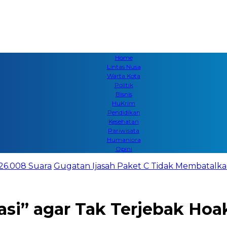
Home
Lintas Nusa
Warta Kota
Politik
Bisnis
HuKrim
Pendidikan
Kesehatan
Pariwisata
Humaniora
Opini
 26.008 Suara
Gugatan Ijasah Paket C Tidak Membatalkan
asi” agar Tak Terjebak Hoa