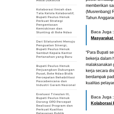
Masa Dukacita
memberikan s
Kolaborasi Ilmiah dan
(Musrenbang) 
Tata Kelola Kolaboratif,
Bupati Paulus Henuk
Tahun Anggaran
Perkuat Strategi
Pengentasan
Kemiskinan dan
Baca Juga :
Stunting di Rote Ndao
Masyarakat
Dari Silaturahmi Menuju
Penguatan Sinergi,
Bupati Paulus Henuk
“Para Bupati s
Sambut Kepala Kantor
Pertanahan yang Baru
bekerja dalam h
malaksanakan p
Bupati Paulus Henuk
Perjuangkan Dukungan
kerja secara di
Pusat, Rote Ndao Bidik
berdampak pad
Percepatan Rehabilitasi
Pascabencana dan
kualitas pelaya
Industri Garam Nasional
Evaluasi Triwulan III,
Baca Juga :
Bupati Paulus Henuk
Dorong OPD Percepat
Kolaborasi
Realisasi Program dan
Perkuat Kualitas
Pelayanan Publik