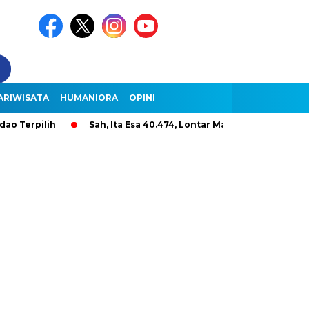
ARIWISATA
HUMANIORA
OPINI
pilih
Sah, Ita Esa 40.474, Lontar Malole Hanya 9.296, Lenter