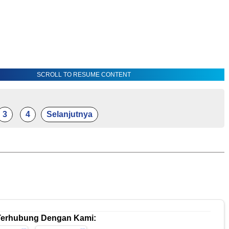
SCROLL TO RESUME CONTENT
3
4
Selanjutnya
Terhubung Dengan Kami: