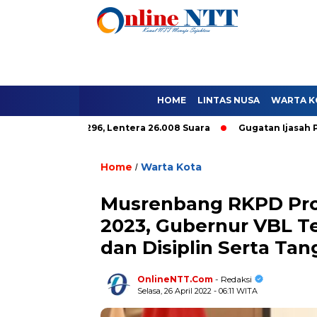
HOME
LINTAS NUSA
WARTA K
ole Hanya 9.296, Lentera 26.008 Suara
Gugatan Ijasah Paket C
Home
Warta Kota
/
Musrenbang RKPD Pro
2023, Gubernur VBL T
dan Disiplin Serta T
OnlineNTT.Com
- Redaksi
Selasa, 26 April 2022 - 06:11 WITA