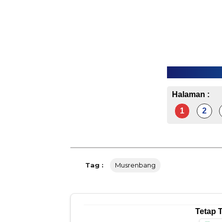
Halaman :
1
2
Tag :
Musrenbang
Tetap 