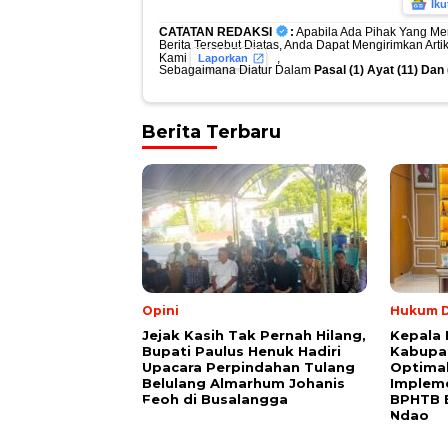
Iku
CATATAN REDAKSI
:
Apabila Ada Pihak Yang Me
Berita Tersebut Diatas, Anda Dapat Mengirimkan Art
Kami
,
Laporkan
Sebagaimana Diatur Dalam
Pasal (1) Ayat (11) Da
Berita Terbaru
Opini
Hukum D
Jejak Kasih Tak Pernah Hilang,
Kepala 
Bupati Paulus Henuk Hadiri
Kabupa
Upacara Perpindahan Tulang
Optimal
Belulang Almarhum Johanis
Impleme
Feoh di Busalangga
BPHTB 
Ndao