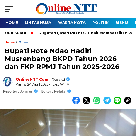
HOME
LINTAS NUSA
WARTA KOTA
POLITIK
BISNIS
Gugatan Ijasah Paket C Tidak Membatalkan Pelantikan Bupati-Waki
/
Home
Opini
Bupati Rote Ndao Hadiri
Musrenbang BKPD Tahun 2026
dan FKP RPMJ Tahun 2025-2026
OnlineNTT.Com
- Redaksi
Kamis, 24 April 2025 - 18:45 WITA
Reporter :
Johanes
Editor :
Redaksi