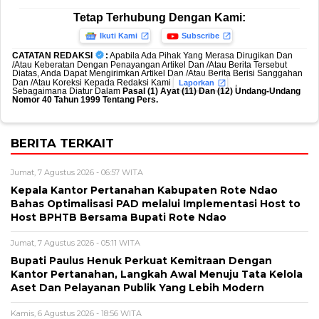
Tetap Terhubung Dengan Kami:
Ikuti Kami
Subscribe
CATATAN REDAKSI
:
Apabila Ada Pihak Yang Merasa Dirugikan Dan
/Atau Keberatan Dengan Penayangan Artikel Dan /Atau Berita Tersebut
Diatas, Anda Dapat Mengirimkan Artikel Dan /Atau Berita Berisi Sanggahan
Dan /Atau Koreksi Kepada Redaksi Kami
,
Laporkan
Sebagaimana Diatur Dalam
Pasal (1) Ayat (11) Dan (12) Undang-Undang
Nomor 40 Tahun 1999 Tentang Pers.
BERITA TERKAIT
Jumat, 7 Agustus 2026 - 06:57 WITA
Kepala Kantor Pertanahan Kabupaten Rote Ndao
Bahas Optimalisasi PAD melalui Implementasi Host to
Host BPHTB Bersama Bupati Rote Ndao
Jumat, 7 Agustus 2026 - 05:11 WITA
Bupati Paulus Henuk Perkuat Kemitraan Dengan
Kantor Pertanahan, Langkah Awal Menuju Tata Kelola
Aset Dan Pelayanan Publik Yang Lebih Modern
Kamis, 6 Agustus 2026 - 18:56 WITA