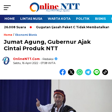
HOME
LINTAS NUSA
WARTA KOTA
POLITIK
BISNIS
008 Suara
Gugatan Ijasah Paket C Tidak Membatalkan Pelanti
/
Home
Ekonomi Bisnis
Jumat Agung, Gubernur Ajak
Cintai Produk NTT
OnlineNTT.Com
- Redaksi
Sabtu, 16 April 2022 - 07:08 WITA