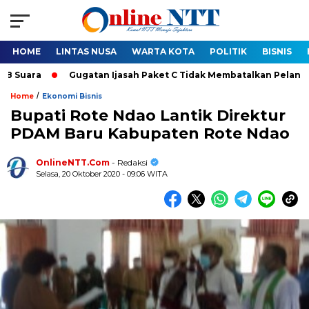
HOME
LINTAS NUSA
WARTA KOTA
POLITIK
BISNIS
ra
Gugatan Ijasah Paket C Tidak Membatalkan Pelantikan Bup
/
Home
Ekonomi Bisnis
Bupati Rote Ndao Lantik Direktur
PDAM Baru Kabupaten Rote Ndao
OnlineNTT.Com
- Redaksi
Selasa, 20 Oktober 2020 - 09:06 WITA