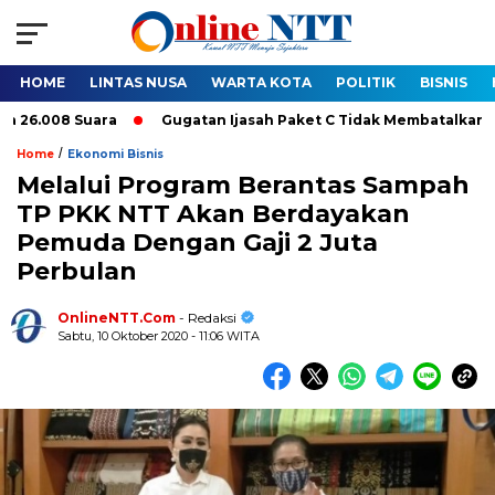
HOME
LINTAS NUSA
WARTA KOTA
POLITIK
BISNIS
08 Suara
Gugatan Ijasah Paket C Tidak Membatalkan Pelantika
/
Home
Ekonomi Bisnis
Melalui Program Berantas Sampah
TP PKK NTT Akan Berdayakan
Pemuda Dengan Gaji 2 Juta
Perbulan
OnlineNTT.Com
- Redaksi
Sabtu, 10 Oktober 2020 - 11:06 WITA