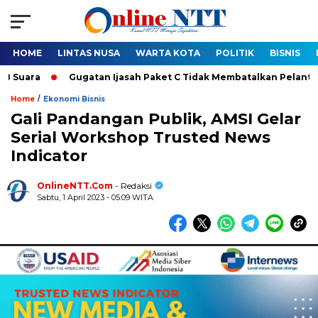
HOME
LINTAS NUSA
WARTA KOTA
POLITIK
BISNIS
ra
Gugatan Ijasah Paket C Tidak Membatalkan Pelantikan Bupa
/
Home
Ekonomi Bisnis
Gali Pandangan Publik, AMSI Gelar
Serial Workshop Trusted News
Indicator
OnlineNTT.Com
- Redaksi
Sabtu, 1 April 2023 - 05:09 WITA