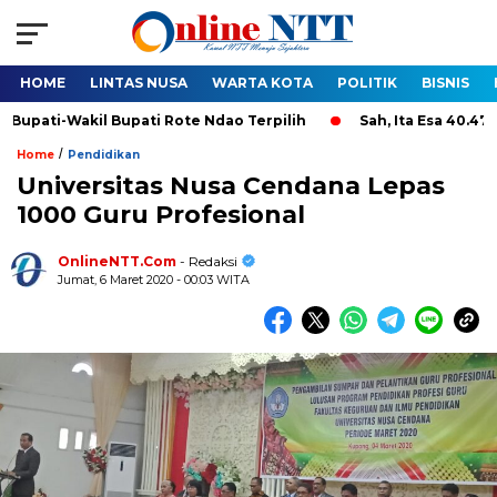
HOME
LINTAS NUSA
WARTA KOTA
POLITIK
BISNIS
l Bupati Rote Ndao Terpilih
Sah, Ita Esa 40.474, Lontar Ma
/
Home
Pendidikan
Universitas Nusa Cendana Lepas
1000 Guru Profesional
OnlineNTT.Com
- Redaksi
Jumat, 6 Maret 2020 - 00:03 WITA