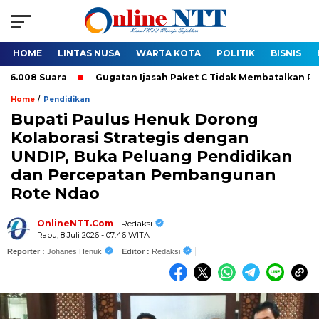
HOME
LINTAS NUSA
WARTA KOTA
POLITIK
BISNIS
8 Suara
Gugatan Ijasah Paket C Tidak Membatalkan Pelantika
/
Home
Pendidikan
Bupati Paulus Henuk Dorong
Kolaborasi Strategis dengan
UNDIP, Buka Peluang Pendidikan
dan Percepatan Pembangunan
Rote Ndao
OnlineNTT.Com
- Redaksi
Rabu, 8 Juli 2026 - 07:46 WITA
Reporter :
Johanes Henuk
Editor :
Redaksi