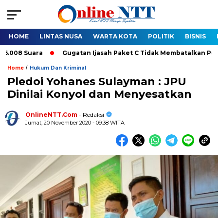
HOME
LINTAS NUSA
WARTA KOTA
POLITIK
BISNIS
ugatan Ijasah Paket C Tidak Membatalkan Pelantikan Bupati-Wakil
/
Home
Hukum Dan Kriminal
Pledoi Yohanes Sulayman : JPU
Dinilai Konyol dan Menyesatkan
OnlineNTT.Com
- Redaksi
Jumat, 20 November 2020 - 09:38 WITA